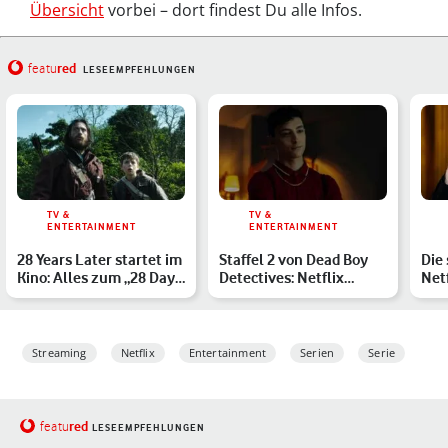
Übersicht
vorbei – dort findest Du alle Infos.
red
featu
LESEEMPFEHLUNGEN
TV &
TV &
ENTERTAINMENT
ENTERTAINMENT
28 Years Later startet im
Staffel 2 von Dead Boy
Die 
Kino: Alles zum „28 Days
Detectives: Netflix
Netf
Later“-Sequel
bestellt keine neuen F…
Ges
Streaming
Netflix
Entertainment
Serien
Serie
red
featu
LESEEMPFEHLUNGEN