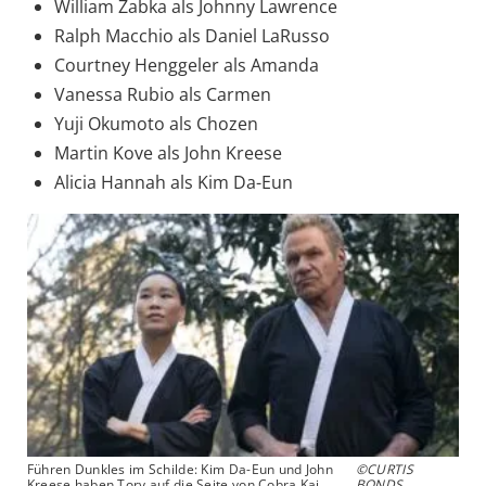
William Zabka als Johnny Lawrence
Ralph Macchio als Daniel LaRusso
Courtney Henggeler als Amanda
Vanessa Rubio als Carmen
Yuji Okumoto als Chozen
Martin Kove als John Kreese
Alicia Hannah als Kim Da-Eun
Führen Dunkles im Schilde: Kim Da-Eun und John
©CURTIS
Kreese haben Tory auf die Seite von Cobra Kai
BONDS