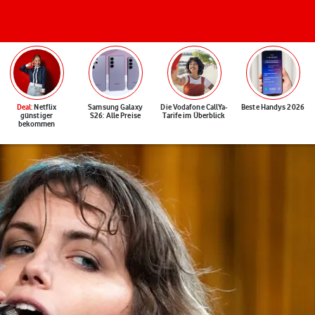
Deal
: Netflix
Samsung Galaxy
Die Vodafone CallYa-
Beste Handys 2026
günstiger
S26: Alle Preise
Tarife im Überblick
bekommen