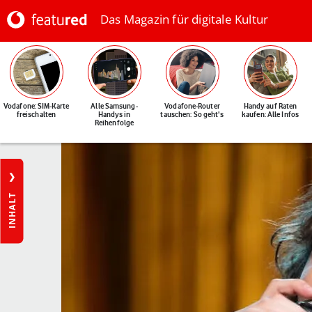
Das Magazin für digitale Kultur
Vodafone: SIM-Karte
Alle Samsung-
Vodafone-Router
Handy auf Raten
freischalten
Handys in
tauschen: So geht's
kaufen: Alle Infos
Reihenfolge
INHALT