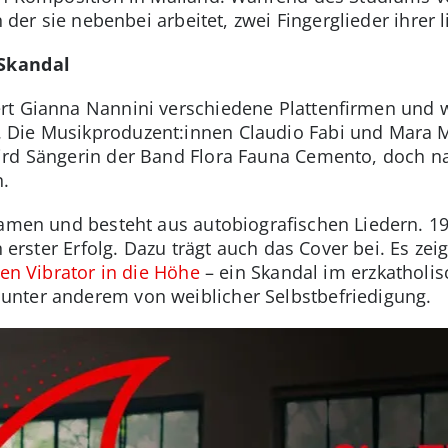
n der sie nebenbei arbeitet, zwei Fingerglieder ihrer
 Skandal
rt Gianna Nannini verschiedene Plattenfirmen und 
Die Musikproduzent:innen Claudio Fabi und Mara M
rd Sängerin der Band Flora Fauna Cemento, doch nac
n.
Namen und besteht aus autobiografischen Liedern. 197
n erster Erfolg. Dazu trägt auch das Cover bei. Es zei
en Vibrator in die Höhe
– ein Skandal im erzkatholisc
nter anderem von weiblicher Selbstbefriedigung.