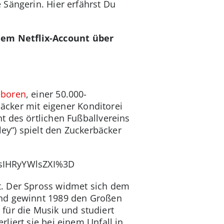
de Sängerin. Hier erfährst Du
nem Netflix-Account über
eboren
, einer 50.000-
bäcker mit eigener Konditorei
t des örtlichen Fußballvereins
ley“) spielt den Zuckerbäcker
sIHRyYWlsZXI%3D
t. Der Spross widmet sich dem
und gewinnt 1989 den Großen
 für die Musik und studiert
liert sie bei einem Unfall in