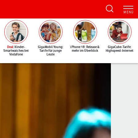
Deal
: Kinder-
GigaMobil Young:
iPhone 18: Release &
GigaCube-Tarife:
Smartwatches bei
Tarife für junge
mehr im Überblick
Highspeed-Internet
Vodafone
Leute