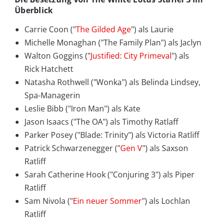
Überblick
Carrie Coon ("
The Gilded Age
") als Laurie
Michelle Monaghan ("The Family Plan") als Jaclyn
Walton Goggins ("
Justified: City Primeval
") als
Rick Hatchett
Natasha Rothwell ("Wonka") als Belinda Lindsey,
Spa-Managerin
Leslie Bibb ("Iron Man") als Kate
Jason Isaacs ("The OA") als Timothy Ratlaff
Parker Posey ("Blade: Trinity") als Victoria Ratliff
Patrick Schwarzenegger ("
Gen V
") als Saxson
Ratliff
Sarah Catherine Hook ("Conjuring 3") als Piper
Ratliff
Sam Nivola ("
Ein neuer Sommer
") als Lochlan
Ratliff