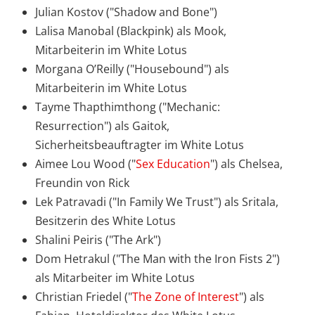
Julian Kostov ("Shadow and Bone")
Lalisa Manobal (Blackpink) als Mook,
Mitarbeiterin im White Lotus
Morgana O’Reilly ("Housebound") als
Mitarbeiterin im White Lotus
Tayme Thapthimthong ("Mechanic:
Resurrection") als Gaitok,
Sicherheitsbeauftragter im White Lotus
Aimee Lou Wood ("
Sex Education
") als Chelsea,
Freundin von Rick
Lek Patravadi ("In Family We Trust") als Sritala,
Besitzerin des White Lotus
Shalini Peiris ("The Ark")
Dom Hetrakul ("The Man with the Iron Fists 2")
als Mitarbeiter im White Lotus
Christian Friedel ("
The Zone of Interest
") als