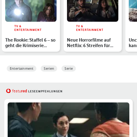
TV &
TV &
ENTERTAINMENT
ENTERTAINMENT
The Rookie: Staffel 6 – so
Neue Horrorfilme auf
Unc
geht die Krimiserie
Netflix: 6 Streifen für
kan
weiter
Deinen Gruselabend
Tom
Entertainment
Serien
Serie
red
featu
LESEEMPFEHLUNGEN