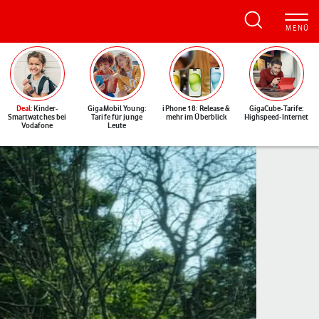
Deal
: Kinder-
GigaMobil Young:
iPhone 18: Release &
GigaCube-Tarife:
Smartwatches bei
Tarife für junge
mehr im Überblick
Highspeed-Internet
Vodafone
Leute