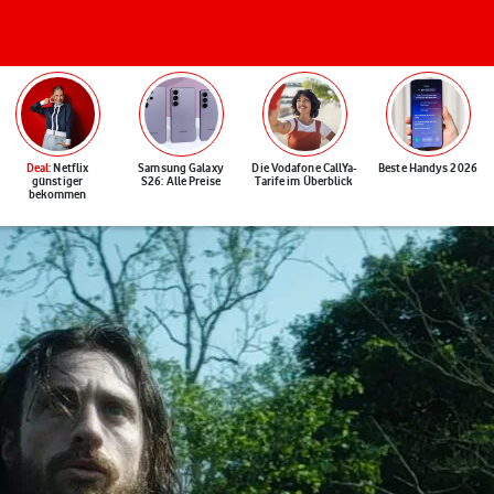
Deal
: Netflix
Samsung Galaxy
Die Vodafone CallYa-
Beste Handys 2026
günstiger
S26: Alle Preise
Tarife im Überblick
bekommen