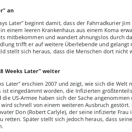
er” an
ays Later” beginnt damit, dass der Fahrradkurier Jim 
in einem leeren Krankenhaus aus einem Koma erwac
chts mitbekommen und wandert ahnungslos durch das
lung trifft er auf weitere Überlebende und gelangt 
ld stellt sich heraus, dass die Menschen dort nicht w
28 Weeks Later” weiter
s Later” erschien 2007 und zeigt, wie sich die Welt
s ist eingedämmt worden, die Infizierten größtenteil
d die US-Armee haben sich der Sache angenommen un
 wird schnell von einem weiteren Ausbruch gestört.
ater Don (Robert Carlyle), der seine infizierte Frau
u retten. Später stellt sich jedoch heraus, dass sein
n.