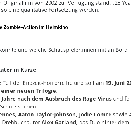
n Originalfilm von 2002 zur Verfügung stand. „28 Yea
lso eine qualitative Fortsetzung werden.
Die Zombie-Action im Heimkino
önnte und welche Schauspieler:innen mit an Bord fü
Later in Kürze
tte Teil der Endzeit-Horrorreihe und soll am
19. Juni 2
 einer neuen Trilogie
.
30 Jahre nach dem Ausbruch des Rage-Virus
und fol
 Schutz suchen.
ennes, Aaron Taylor-Johnson, Jodie Comer
sowie
 Drehbuchautor
Alex Garland
, das Duo hinter dem 