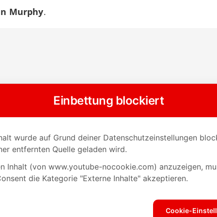
ian Murphy
.