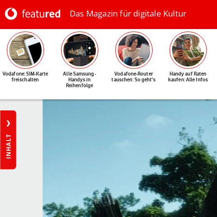
Das Magazin für digitale Kultur
Vodafone: SIM-Karte
Alle Samsung-
Vodafone-Router
Handy auf Raten
freischalten
Handys in
tauschen: So geht's
kaufen: Alle Infos
Reihenfolge
INHALT