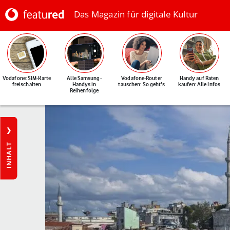
Das Magazin für digitale Kultur
Vodafone: SIM-Karte
Alle Samsung-
Vodafone-Router
Handy auf Raten
freischalten
Handys in
tauschen: So geht's
kaufen: Alle Infos
Reihenfolge
INHALT