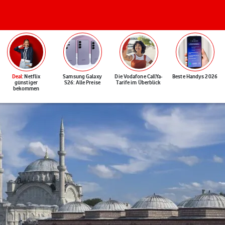
Deal
: Netflix
Samsung Galaxy
Die Vodafone CallYa-
Beste Handys 2026
günstiger
S26: Alle Preise
Tarife im Überblick
bekommen