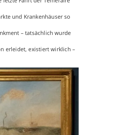
letzte Fahrt der Temeraire"
ärkte und Krankenhäuser so
ankment – tatsächlich wurde
erleidet, existiert wirklich –