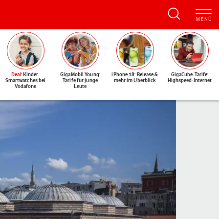
Deal
: Kinder-
GigaMobil Young:
iPhone 18: Release &
GigaCube-Tarife:
Smartwatches bei
Tarife für junge
mehr im Überblick
Highspeed-Internet
Vodafone
Leute