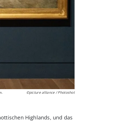
n.
©picture alliance / Photoshot
chottischen Highlands, und das