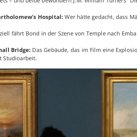
ts – und beide bewundern J.M. William Turners "Die 
artholomew’s Hospital:
Wer hätte gedacht, dass M
ziell fährt Bond in der Szene von Temple nach Emb
all Bridge:
Das Gebäude, das im Film eine Explosion 
t Studioarbeit.