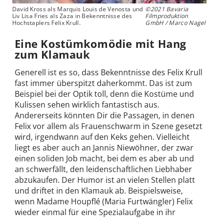
David Kross als Marquis Louis de Venosta und
©2021 Bavaria
Liv Lisa Fries als Zaza in Bekenntnisse des
Filmproduktion
Hochstaplers Felix Krull.
GmbH / Marco Nagel
Eine Kostümkomödie mit Hang
zum Klamauk
Generell ist es so, dass Bekenntnisse des Felix Krull
fast immer überspitzt daherkommt. Das ist zum
Beispiel bei der Optik toll, denn die Kostüme und
Kulissen sehen wirklich fantastisch aus.
Andererseits könnten Dir die Passagen, in denen
Felix vor allem als Frauenschwarm in Szene gesetzt
wird, irgendwann auf den Keks gehen. Vielleicht
liegt es aber auch an Jannis Niewöhner, der zwar
einen soliden Job macht, bei dem es aber ab und
an schwerfällt, den leidenschaftlichen Liebhaber
abzukaufen. Der Humor ist an vielen Stellen platt
und driftet in den Klamauk ab. Beispielsweise,
wenn Madame Houpflé (Maria Furtwängler) Felix
wieder einmal für eine Spezialaufgabe in ihr