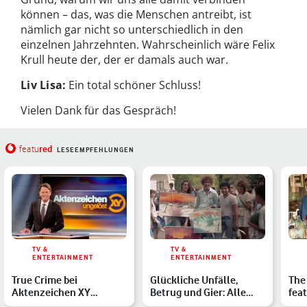
können – das, was die Menschen antreibt, ist
nämlich gar nicht so unterschiedlich in den
einzelnen Jahrzehnten. Wahrscheinlich wäre Felix
Krull heute der, der er damals auch war.
Liv Lisa:
Ein total schöner Schluss!
Vielen Dank für das Gespräch!
red
featu
LESEEMPFEHLUNGEN
TV &
TV &
ENTERTAINMENT
ENTERTAINMENT
True Crime bei
Glückliche Unfälle,
The 
Aktenzeichen XY
Betrug und Gier: Alle
feat
ungelöst: 5 spannende
Infos zur Bob-Ross-
abs