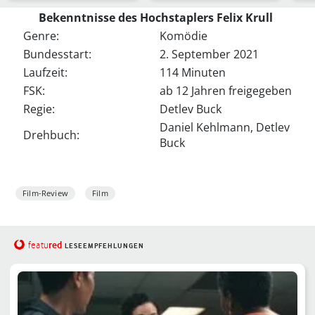
Fälle der Fa…
Doku…
Dra
Bekenntnisse des Hochstaplers Felix Krull
Genre:
Komödie
Bundesstart:
2. September 2021
Laufzeit:
114 Minuten
FSK:
ab 12 Jahren freigegeben
Regie:
Detlev Buck
Daniel Kehlmann, Detlev
Drehbuch:
Buck
Film-Review
Film
red
featu
LESEEMPFEHLUNGEN