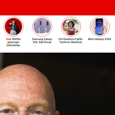
Deal
: Netflix
Samsung Galaxy
Die Vodafone CallYa-
Beste Handys 2026
günstiger
S26: Alle Preise
Tarife im Überblick
bekommen