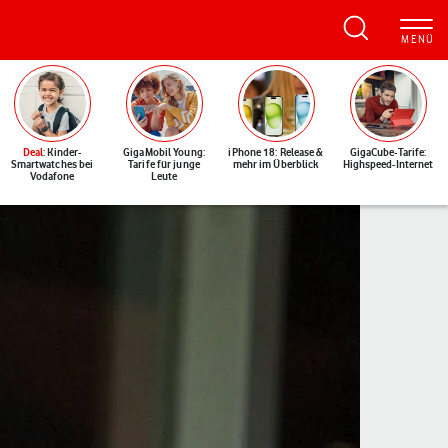
Deal
: Kinder-
GigaMobil Young:
iPhone 18: Release &
GigaCube-Tarife:
Smartwatches bei
Tarife für junge
mehr im Überblick
Highspeed-Internet
Vodafone
Leute