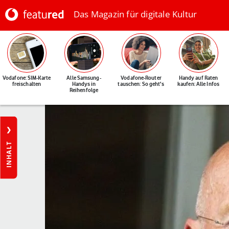
Das Magazin für digitale Kultur
Vodafone: SIM-Karte
Alle Samsung-
Vodafone-Router
Handy auf Raten
freischalten
Handys in
tauschen: So geht's
kaufen: Alle Infos
Reihenfolge
INHALT