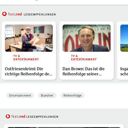
red
featu
LESEEMPFEHLUNGEN
TV &
TV &
ENTERTAINMENT
ENTERTAINMENT
Ostfriesenkrimi: Die
Dan Brown: Das ist die
Ing
richtige Reihenfolge der
Reihenfolge seiner
sch
Bücher und Filme
Bücher
Übe
Entertainment
Buecher
Reihenfolge
red
featu
LESEEMPFEHLUNGEN