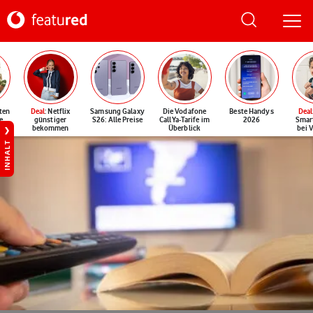
ten
Deal
: Netflix
Samsung Galaxy
Die Vodafone
Beste Handys
Deal
e
günstiger
S26: Alle Preise
CallYa-Tarife im
2026
Smar
bekommen
Überblick
bei 
INHALT