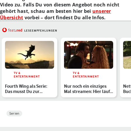
Video zu. Falls Du von diesem Angebot noch nicht
gehört hast, schau am besten hier bei
unserer
Übersicht
vorbei – dort findest Du alle Infos.
red
featu
LESEEMPFEHLUNGEN
TV &
TV &
ENTERTAINMENT
ENTERTAINMENT
Fourth Wing als Serie:
Nur noch ein einziges
Netf
Das musst Du zur
Mal streamen: Hier läuft
Buc
Buchverfilmung wissen
die Buchverfilmung…
Die
Übe
Serien