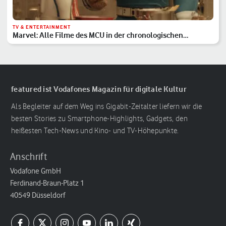
TV & ENTERTAINMENT
Marvel: Alle Filme des MCU in der chronologischen
Reihenfolge
featured ist Vodafones Magazin für digitale Kultur
Als Begleiter auf dem Weg ins Gigabit-Zeitalter liefern wir die
besten Stories zu Smartphone-Highlights, Gadgets, den
heißesten Tech-News und Kino- und TV-Höhepunkte.
Anschrift
Vodafone GmbH
Ferdinand-Braun-Platz 1
40549 Düsseldorf