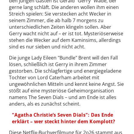
den jungen Gästen ist Gerald "Gerry" Wade, der
gerne lang schläft. Die anderen wollen ihm einen
Streich spielen: Sie verstecken acht Wecker in
seinem Zimmer, die ab halb 7 morgens zu
unterschiedlichen Zeiten klingeln sollen. Aber
Gerry wacht nicht auf – er ist tot. Mysteriöserweise
stehen die Wecker auf dem Kaminsims, allerdings
sind es nur sieben und nicht acht.
Die junge Lady Eileen "Bundle" Brent will den Fall
lösen, schließlich ist Gerry in ihrem Zimmer
gestorben. Die schlagfertige und energiegeladene
Tochter von Lord Caterham arbeitet mit
ungewöhnlichen Mitteln und kennt keine Angst. Sie
stößt auf eine mysteriöse Geheimorganisation
namens The Seven Dials – und am Ende ist alles
anders, als es zunächst scheint.
"Agatha Christie’s Seven Dials": Das Ende
erklärt – wer steckt hinter dem Komplott?
Diese Netflix-Buchverfilmung für 2o26 stammt aus