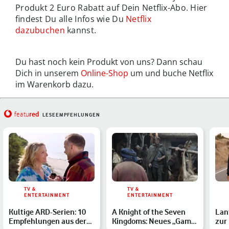
Produkt 2 Euro Rabatt auf Dein Netflix-Abo. Hier
findest Du alle Infos wie Du
Netflix
dazubuchen
kannst.
Du hast noch kein Produkt von uns? Dann schau
Dich in unserem
Online-Shop
um und buche Netflix
im Warenkorb dazu.
red
featu
LESEEMPFEHLUNGEN
TV &
TV &
ENTERTAINMENT
ENTERTAINMENT
Kultige ARD-Serien: 10
A Knight of the Seven
Lan
Empfehlungen aus der
Kingdoms: Neues „Game
zur