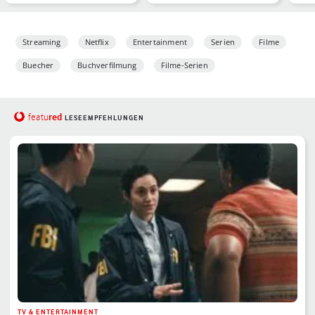
Mediathek 2026
of Thrones“-Spin-off …
Max 
Streaming
Netflix
Entertainment
Serien
Filme
Buecher
Buchverfilmung
Filme-Serien
red
featu
LESEEMPFEHLUNGEN
TV & ENTERTAINMENT