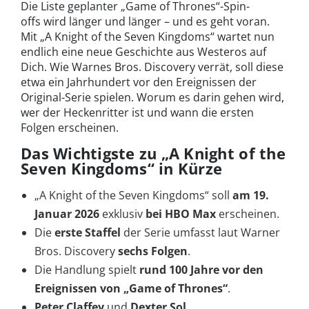
Die Liste geplanter „Game of Thrones“-Spin-
offs wird länger und länger – und es geht voran.
Mit „A Knight of the Seven Kingdoms“ wartet nun
endlich eine neue Geschichte aus Westeros auf
Dich. Wie Warnes Bros. Discovery verrät, soll diese
etwa ein Jahrhundert vor den Ereignissen der
Original-Serie spielen. Worum es darin gehen wird,
wer der Heckenritter ist und wann die ersten
Folgen erscheinen.
Das Wichtigste zu „A Knight of the
Seven Kingdoms“ in Kürze
„A Knight of the Seven Kingdoms“ soll
am 19.
Januar 2026
exklusiv
bei HBO Max
erscheinen.
Die
erste Staffel
der Serie umfasst laut Warner
Bros. Discovery
sechs Folgen
.
Die Handlung spielt
rund 100 Jahre vor den
Ereignissen von „Game of Thrones“
.
Peter Claffey
und
Dexter Sol