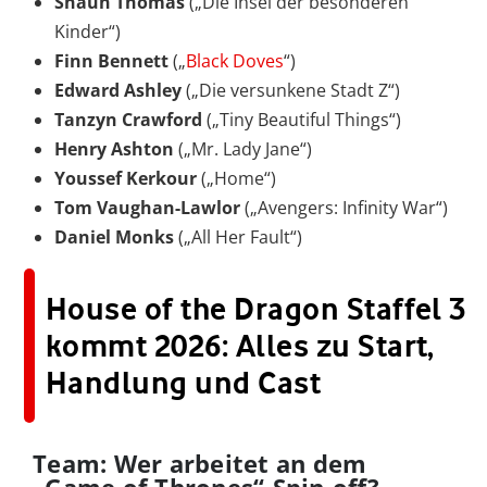
Shaun Thomas
(„Die Insel der besonderen
Kinder“)
Finn Bennett
(„
Black Doves
“)
Edward Ashley
(„Die versunkene Stadt Z“)
Tanzyn Crawford
(„Tiny Beautiful Things“)
Henry Ashton
(„Mr. Lady Jane“)
Youssef Kerkour
(„Home“)
Tom Vaughan-Lawlor
(„Avengers: Infinity War“)
Daniel Monks
(„All Her Fault“)
House of the Dragon Staffel 3
kommt 2026: Alles zu Start,
Handlung und Cast
Team: Wer arbeitet an dem