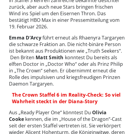
In Staffel 3 kehren zahlreiche bekannte Gesichter
zurück, aber auch neue Stars bringen frischen
Wind ins Spiel um den Eisernen Thron. Das
bestätigt HBO Max in einer Pressemitteilung vom
19. Februar 2026.
Emma D’Arcy
führt erneut als Rhaenyra Targaryen
die schwarze Fraktion an. Die nicht-binäre Person
ist bekannt aus Produktionen wie „Truth Seekers“.
Den Briten
Matt Smith
konntest Du bereits als
elften Doctor in „Doctor Who“ oder als Prinz Philip
in „The Crown“ sehen. Er übernimmt erneut die
Rolle des impulsiven und kriegsfreudigen Prinzen
Daemon Targaryen.
The Crown Staffel 6 im Reality-Check: So viel
Wahrheit steckt in der Diana-Story
Aus „Ready Player One“ könntest Du
Olivia
Cooke
kennen, die im „House of the Dragon“-Cast
seit der ersten Staffel vertreten ist. Sie verkörpert
wieder Alicent Hohenturm, die Königinwitwe, deren