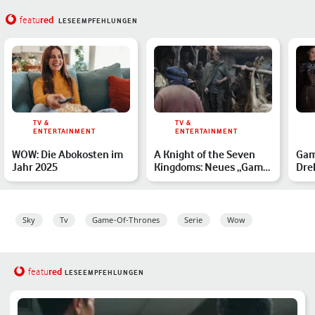
red
featu
LESEEMPFEHLUNGEN
TV &
TV &
ENTERTAINMENT
ENTERTAINMENT
WOW: Die Abokosten im
A Knight of the Seven
Gam
Jahr 2025
Kingdoms: Neues „Game
Dre
of Thrones“-Spin-off …
Spe
Sky
Tv
Game-Of-Thrones
Serie
Wow
red
featu
LESEEMPFEHLUNGEN