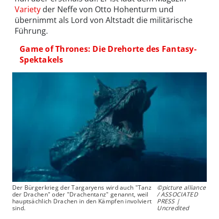
Variety
der Neffe von Otto Hohenturm und
übernimmt als Lord von Altstadt die militärische
Führung.
Game of Thrones: Die Drehorte des Fantasy-
Spektakels
Der Bürgerkrieg der Targaryens wird auch "Tanz
©picture alliance
der Drachen" oder "Drachentanz" genannt, weil
/ ASSOCIATED
hauptsächlich Drachen in den Kämpfen involviert
PRESS |
sind.
Uncredited