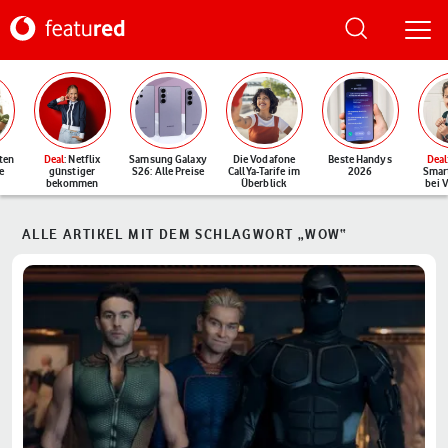
ten
Deal
: Netflix
Samsung Galaxy
Die Vodafone
Beste Handys
Deal
e
günstiger
S26: Alle Preise
CallYa-Tarife im
2026
Smar
bekommen
Überblick
bei 
ALLE ARTIKEL MIT DEM SCHLAGWORT „WOW“