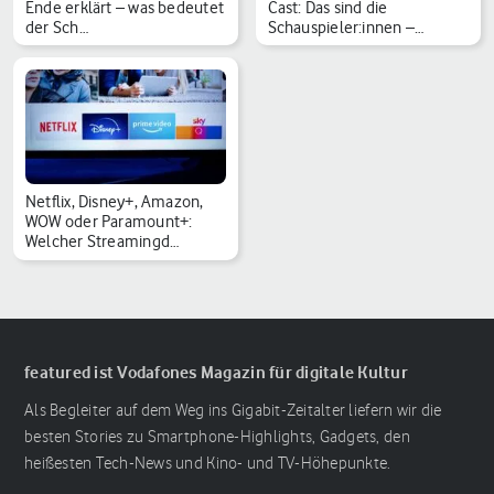
Ende erklärt – was bedeutet
Cast: Das sind die
der Sch…
Schauspieler:innen –…
Netflix, Disney+, Amazon,
WOW oder Paramount+:
Welcher Streamingd…
featured ist Vodafones Magazin für digitale Kultur
Als Begleiter auf dem Weg ins Gigabit-Zeitalter liefern wir die
besten Stories zu Smartphone-Highlights, Gadgets, den
heißesten Tech-News und Kino- und TV-Höhepunkte.