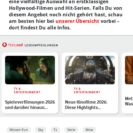
eine vielfältige Auswahl an erstklassigen
Hollywood-Filmen und Hit-Serien. Falls Du von
diesem Angebot noch nicht gehört hast, schau
am besten hier bei
unserer Übersicht
vorbei –
dort findest Du alle Infos.
red
featu
LESEEMPFEHLUNGEN
TV &
TV &
ENTERTAINMENT
ENTERTAINMENT
Met
Spieleverfilmungen 2026
Neue Kinofilme 2026:
Was
und darüber hinaus:
Diese Highlights
Inte
Diese Adaptionen sind…
erwarten Dich
Wissen-Fun
Sky
Tv
Serie
Wow