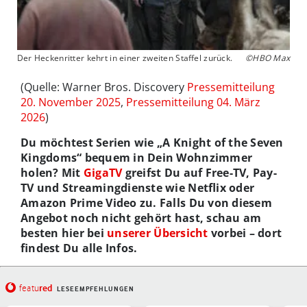
Der Heckenritter kehrt in einer zweiten Staffel zurück.
©HBO Max
(Quelle: Warner Bros. Discovery
Pressemitteilung
20. November 2025
,
Pressemitteilung 04. März
2026
)
Du möchtest Serien wie „A Knight of the Seven
Kingdoms“ bequem in Dein Wohnzimmer
holen? Mit
GigaTV
greifst Du auf Free-TV, Pay-
TV und Streamingdienste wie Netflix oder
Amazon Prime Video zu. Falls Du von diesem
Angebot noch nicht gehört hast, schau am
besten hier bei
unserer Übersicht
vorbei – dort
findest Du alle Infos.
red
featu
LESEEMPFEHLUNGEN