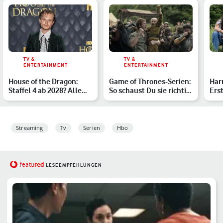
TV &
TV &
ENTERTAINMENT
ENTERTAINMENT
House of the Dragon:
Game of Thrones-Serien:
Harr
Staffel 4 ab 2028? Alle
So schaust Du sie richtig
Ers
Infos zum Serienfina…
– und diese sol…
Sta
ver
Streaming
Tv
Serien
Hbo
red
featu
LESEEMPFEHLUNGEN