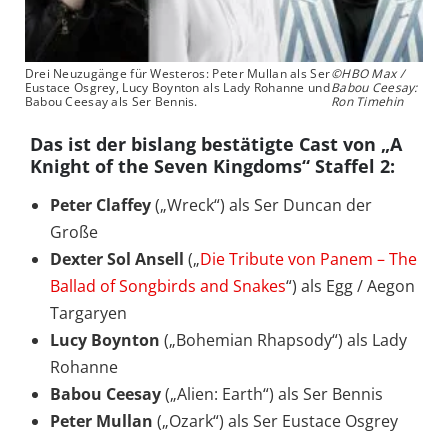
Drei Neuzugänge für Westeros: Peter Mullan als Ser
©HBO Max /
Eustace Osgrey, Lucy Boynton als Lady Rohanne und
Babou Ceesay:
Babou Ceesay als Ser Bennis.
Ron Timehin
Das ist der bislang bestätigte Cast von „A
Knight of the Seven Kingdoms“ Staffel 2:
Peter Claffey
(„Wreck“) als Ser Duncan der
Große
Dexter Sol Ansell
(„
Die Tribute von Panem – The
Ballad of Songbirds and Snakes
“) als Egg / Aegon
Targaryen
Lucy Boynton
(„Bohemian Rhapsody“) als Lady
Rohanne
Babou Ceesay
(„Alien: Earth“) als Ser Bennis
Peter Mullan
(„Ozark“) als Ser Eustace Osgrey