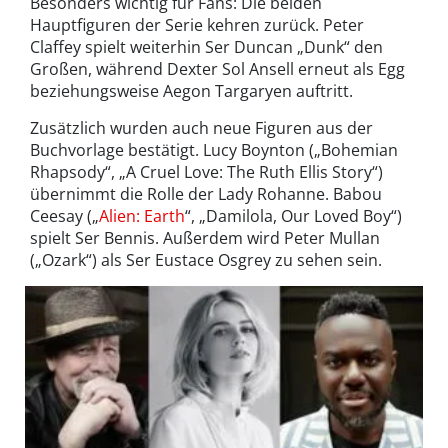
Besonders wichtig für Fans: Die beiden
Hauptfiguren der Serie kehren zurück. Peter
Claffey spielt weiterhin Ser Duncan „Dunk“ den
Großen, während Dexter Sol Ansell erneut als Egg
beziehungsweise Aegon Targaryen auftritt.
Zusätzlich wurden auch neue Figuren aus der
Buchvorlage bestätigt. Lucy Boynton („Bohemian
Rhapsody“, „A Cruel Love: The Ruth Ellis Story“)
übernimmt die Rolle der Lady Rohanne. Babou
Ceesay („
Alien: Earth
“, „Damilola, Our Loved Boy“)
spielt Ser Bennis. Außerdem wird Peter Mullan
(„Ozark“) als Ser Eustace Osgrey zu sehen sein.