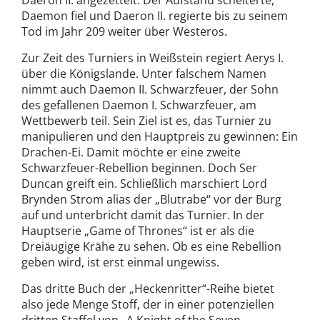
Daemon fiel und Daeron II. regierte bis zu seinem
Tod im Jahr 209 weiter über Westeros.
Zur Zeit des Turniers in Weißstein regiert Aerys I.
über die Königslande. Unter falschem Namen
nimmt auch Daemon II. Schwarzfeuer, der Sohn
des gefallenen Daemon I. Schwarzfeuer, am
Wettbewerb teil. Sein Ziel ist es, das Turnier zu
manipulieren und den Hauptpreis zu gewinnen: Ein
Drachen-Ei. Damit möchte er eine zweite
Schwarzfeuer-Rebellion beginnen. Doch Ser
Duncan greift ein. Schließlich marschiert Lord
Brynden Strom alias der „Blutrabe“ vor der Burg
auf und unterbricht damit das Turnier. In der
Hauptserie „Game of Thrones“ ist er als die
Dreiäugige Krähe zu sehen. Ob es eine Rebellion
geben wird, ist erst einmal ungewiss.
Das dritte Buch der „Heckenritter“-Reihe bietet
also jede Menge Stoff, der in einer potenziellen
dritten Staffel von „A Knight of the Seven