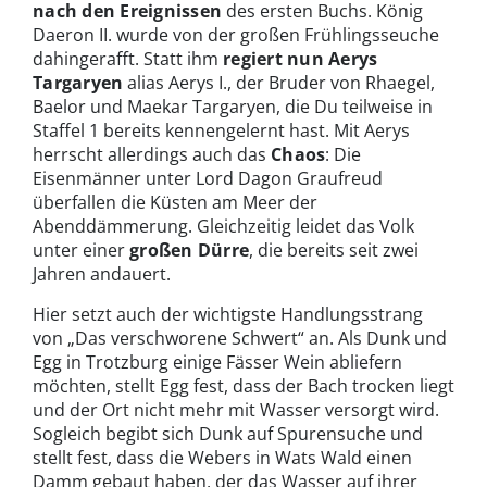
nach den Ereignissen
des ersten Buchs. König
Daeron II. wurde von der großen Frühlingsseuche
dahingerafft. Statt ihm
regiert nun Aerys
Targaryen
alias Aerys I., der Bruder von Rhaegel,
Baelor und Maekar Targaryen, die Du teilweise in
Staffel 1 bereits kennengelernt hast. Mit Aerys
herrscht allerdings auch das
Chaos
: Die
Eisenmänner unter Lord Dagon Graufreud
überfallen die Küsten am Meer der
Abenddämmerung. Gleichzeitig leidet das Volk
unter einer
großen Dürre
, die bereits seit zwei
Jahren andauert.
Hier setzt auch der wichtigste Handlungsstrang
von „Das verschworene Schwert“ an. Als Dunk und
Egg in Trotzburg einige Fässer Wein abliefern
möchten, stellt Egg fest, dass der Bach trocken liegt
und der Ort nicht mehr mit Wasser versorgt wird.
Sogleich begibt sich Dunk auf Spurensuche und
stellt fest, dass die Webers in Wats Wald einen
Damm gebaut haben, der das Wasser auf ihrer