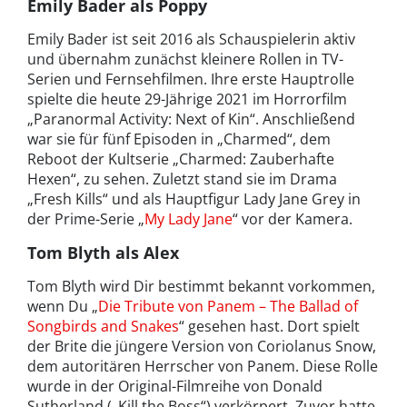
Emily Bader als Poppy
Emily Bader ist seit 2016 als Schauspielerin aktiv
und übernahm zunächst kleinere Rollen in TV-
Serien und Fernsehfilmen. Ihre erste Hauptrolle
spielte die heute 29-Jährige 2021 im Horrorfilm
„Paranormal Activity: Next of Kin“. Anschließend
war sie für fünf Episoden in „Charmed“, dem
Reboot der Kultserie „Charmed: Zauberhafte
Hexen“, zu sehen. Zuletzt stand sie im Drama
„Fresh Kills“ und als Hauptfigur Lady Jane Grey in
der Prime-Serie „
My Lady Jane
“ vor der Kamera.
Tom Blyth als Alex
Tom Blyth wird Dir bestimmt bekannt vorkommen,
wenn Du „
Die Tribute von Panem – The Ballad of
Songbirds and Snakes
“ gesehen hast. Dort spielt
der Brite die jüngere Version von Coriolanus Snow,
dem autoritären Herrscher von Panem. Diese Rolle
wurde in der Original-Filmreihe von Donald
Sutherland („Kill the Boss“) verkörpert. Zuvor hatte