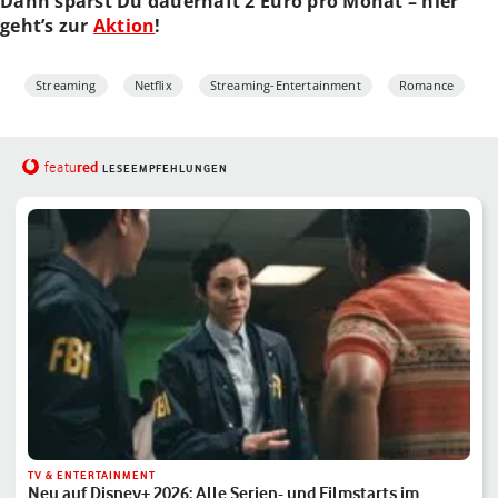
Dann sparst Du dauerhaft 2 Euro pro Monat – hier
geht’s zur
Aktion
!
Streaming
Netflix
Streaming-Entertainment
Romance
red
featu
LESEEMPFEHLUNGEN
TV & ENTERTAINMENT
Neu auf Disney+ 2026: Alle Serien- und Filmstarts im