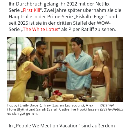
Ihr Durchbruch gelang ihr 2022 mit der Netflix-
Serie „
First Kill
“. Zwei Jahre später übernahm sie die
Hauptrolle in der Prime-Serie „Eiskalte Engel“ und
seit 2025 ist sie in der dritten Staffel der WOW-
Serie „
The White Lotus
“ als Piper Ratliff zu sehen.
Poppy (Emily Bader), Trey (Lucien Laviscount), Alex
©Daniel
(Tom Blytth) und Sarah (Sarah Catherine Hook) lassen
Escale/Netflix
es sich gut gehen.
In „People We Meet on Vacation“ sind außerdem