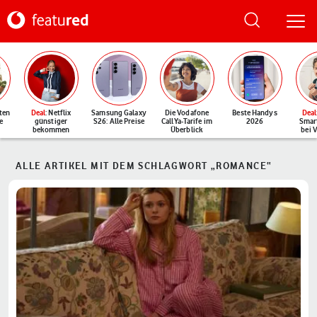
ten
Deal
: Netflix
Samsung Galaxy
Die Vodafone
Beste Handys
Deal
e
günstiger
S26: Alle Preise
CallYa-Tarife im
2026
Smar
bekommen
Überblick
bei 
ALLE ARTIKEL MIT DEM SCHLAGWORT „ROMANCE“