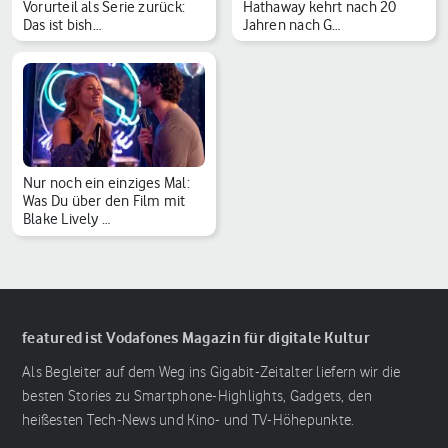
Vorurteil als Serie zurück:
Hathaway kehrt nach 20
Das ist bish…
Jahren nach G…
Nur noch ein einziges Mal:
Was Du über den Film mit
Blake Lively …
featured ist Vodafones Magazin für digitale Kultur
Als Begleiter auf dem Weg ins Gigabit-Zeitalter liefern wir die
besten Stories zu Smartphone-Highlights, Gadgets, den
heißesten Tech-News und Kino- und TV-Höhepunkte.