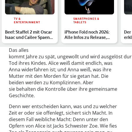
TV &
SMARTPHONES &
ENTERTAINMENT
TABLETS
Beef: Staffel 2 mit Oscar
iPhone Fold noch 2026:
Der
Isaac und Cailee Spaeny
Alle Infos zu Release,
erkl
– alle Infos
Preis und Specs
mit
Das alles
kommt Jahre zu spät, ungewollt und wird ausgelöst du
Tod ihres Kindes. Alice weiß damit endlich, was
Anna widerfahren ist; und Anna weiß, was ihre
Mutter mit den Morden für sie getan hat. Die
beiden werden zu Komplizinnen. Aber
sie behalten die Kontrolle über ihre gemeinsame
Geschichte.
Denn wer entscheiden kann, was und zu welcher
Zeit er oder sie offenlegt, sichert sich Macht. In
diesem Fall weibliche Macht: Denn unter den
Opfern von Alice ist Jacks Schwester Zoe. Wie fies