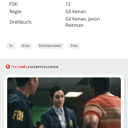
FSK:
12
Regie:
Gil Kenan
Gil Kenan, Jason
Drehbuch:
Reitman
Tv
Kino
Entertainment
Film
red
featu
LESEEMPFEHLUNGEN