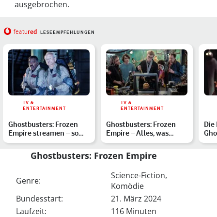
ausgebrochen.
red
featu
LESEEMPFEHLUNGEN
TV &
TV &
ENTERTAINMENT
ENTERTAINMENT
Ghostbusters: Frozen
Ghostbusters: Frozen
Die
Empire streamen – so
Empire – Alles, was
Gho
holst Du Dir die Geiste…
bisher zu Ghostbusters:
scha
…
Ghostbusters: Frozen Empire
Science-Fiction,
Genre:
Komödie
Bundesstart:
21. März 2024
Laufzeit:
116 Minuten