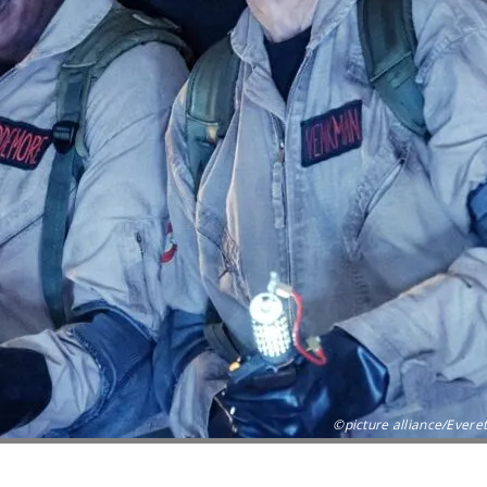
©picture alliance/Everet