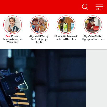
Deal
: Kinder-
GigaMobil Young:
iPhone 18: Release &
GigaCube-Tarife:
Smartwatches bei
Tarife für junge
mehr im Überblick
Highspeed-Internet
Vodafone
Leute