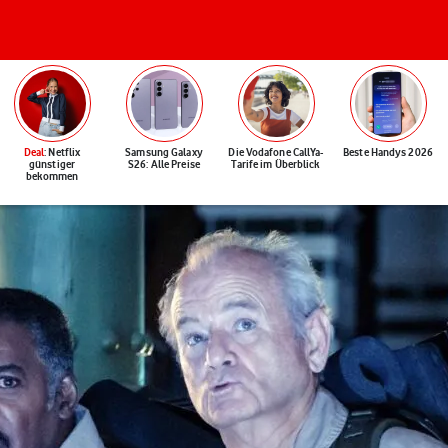
Deal
: Netflix
Samsung Galaxy
Die Vodafone CallYa-
Beste Handys 2026
günstiger
S26: Alle Preise
Tarife im Überblick
bekommen