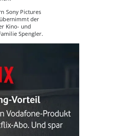
rn Sony Pictures
h übernimmt der
er Kino- und
amilie Spengler.