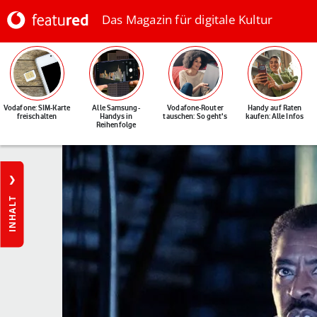
Das Magazin für digitale Kultur
Vodafone: SIM-Karte
Alle Samsung-
Vodafone-Router
Handy auf Raten
freischalten
Handys in
tauschen: So geht's
kaufen: Alle Infos
Reihenfolge
INHALT