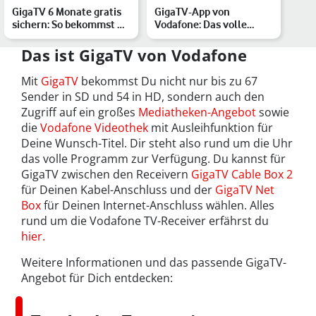
GigaTV 6 Monate gratis
GigaTV-App von
sichern: So bekommst Du
Vodafone: Das volle
GigaTV für 0 Euro
Programm auch
unterwegs
Das ist GigaTV von Vodafone
Mit
GigaTV
bekommst Du nicht nur bis zu 67
Sender in SD und 54 in HD, sondern auch den
Zugriff auf ein großes
Mediatheken-Angebot
sowie
die
Vodafone Videothek
mit Ausleihfunktion für
Deine Wunsch-Titel. Dir steht also rund um die Uhr
das volle Programm zur Verfügung. Du kannst für
GigaTV zwischen den Receivern
GigaTV Cable Box 2
für Deinen Kabel-Anschluss und der
GigaTV Net
Box
für Deinen Internet-Anschluss wählen. Alles
rund um die Vodafone TV-Receiver erfährst du
hier.
Weitere Informationen und das passende GigaTV-
Angebot für Dich entdecken: