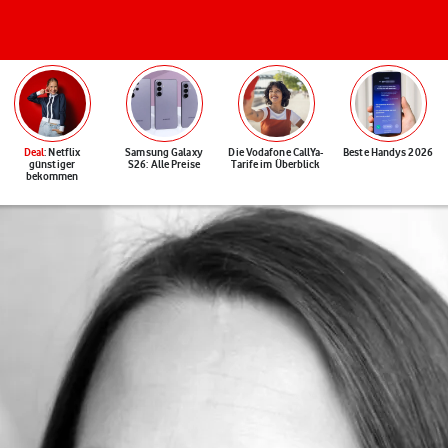
Deal
: Netflix
Samsung Galaxy
Die Vodafone CallYa-
Beste Handys 2026
günstiger
S26: Alle Preise
Tarife im Überblick
bekommen