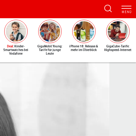
Deal
: Kinder-
GigaMobil Young:
iPhone 18: Release &
GigaCube-Tarife:
Smartwatches bei
Tarife für junge
mehr im Überblick
Highspeed-Internet
Vodafone
Leute