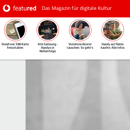
Das Magazin für digitale Kultur
Vodafone: SIM-Karte
Alle Samsung-
Vodafone-Router
Handy auf Raten
freischalten
Handys in
tauschen: So geht's
kaufen: Alle Infos
Reihenfolge