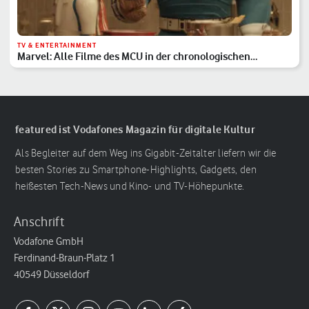
TV & ENTERTAINMENT
Marvel: Alle Filme des MCU in der chronologischen
Reihenfolge
featured ist Vodafones Magazin für digitale Kultur
Als Begleiter auf dem Weg ins Gigabit-Zeitalter liefern wir die
besten Stories zu Smartphone-Highlights, Gadgets, den
heißesten Tech-News und Kino- und TV-Höhepunkte.
Anschrift
Vodafone GmbH
Ferdinand-Braun-Platz 1
40549 Düsseldorf