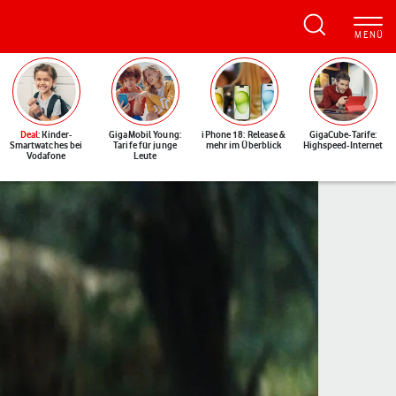
Deal
: Kinder-
GigaMobil Young:
iPhone 18: Release &
GigaCube-Tarife:
Smartwatches bei
Tarife für junge
mehr im Überblick
Highspeed-Internet
Vodafone
Leute