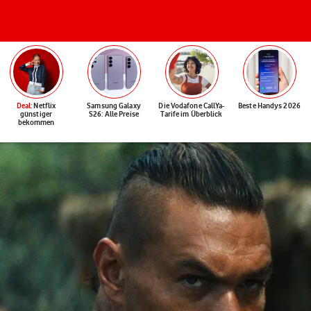
Deal
: Netflix
Samsung Galaxy
Die Vodafone CallYa-
Beste Handys 2026
günstiger
S26: Alle Preise
Tarife im Überblick
bekommen