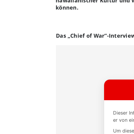
hawaiianischer Kultur und 
können.
Das
„Chief of War“-Interview