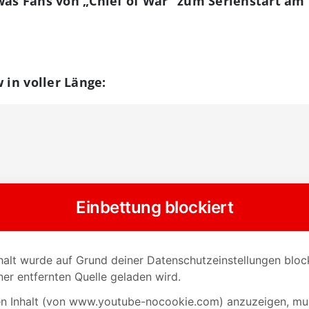
was Fans von „Chief of War“ zum Serienstart am 
 in voller Länge: