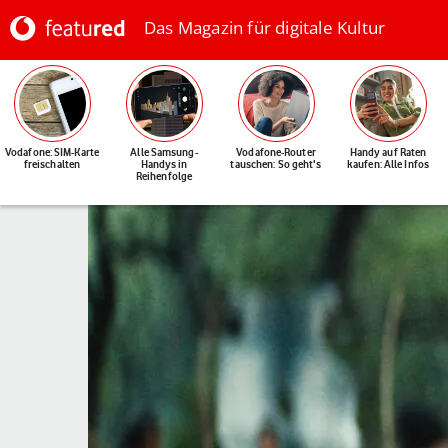
Das Magazin für digitale Kultur
Vodafone: SIM-Karte
Alle Samsung-
Vodafone-Router
Handy auf Raten
freischalten
Handys in
tauschen: So geht's
kaufen: Alle Infos
Reihenfolge