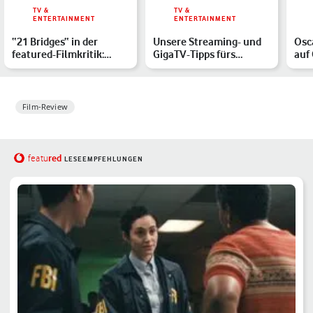
TV &
TV &
ENTERTAINMENT
ENTERTAINMENT
“21 Bridges“ in der
Unsere Streaming- und
Osc
featured-Filmkritik:
GigaTV-Tipps fürs
auf 
Kommissar Bad Boy
Wochenende
Osc
überne…
Film-Review
red
featu
LESEEMPFEHLUNGEN