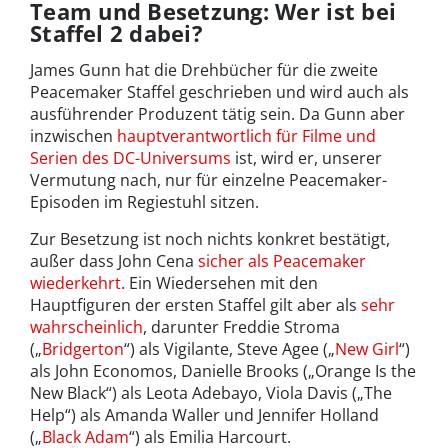
Team und Besetzung: Wer ist bei
Staffel 2 dabei?
James Gunn hat die Drehbücher für die zweite
Peacemaker Staffel geschrieben und wird auch als
ausführender Produzent tätig sein. Da Gunn aber
inzwischen
hauptverantwortlich für Filme und
Serien des DC-Universums
ist, wird er, unserer
Vermutung nach, nur für einzelne Peacemaker-
Episoden im Regiestuhl sitzen.
Zur Besetzung ist noch nichts konkret bestätigt,
außer dass John Cena
sicher als Peacemaker
wiederkehrt
. Ein Wiedersehen mit den
Hauptfiguren der ersten Staffel gilt aber als
sehr
wahrscheinlich
, darunter Freddie Stroma
(„
Bridgerton
“) als Vigilante, Steve Agee („
New Girl
“)
als John Economos, Danielle Brooks („Orange Is the
New Black“) als Leota Adebayo, Viola Davis („The
Help“) als Amanda Waller und Jennifer Holland
(„
Black Adam
“) als Emilia Harcourt.