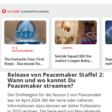
red
featu
LESEEMPFEHLUNGEN
TV &
GAMING
ENTERTAINMENT
Suicide Squad: Kill the
The Fantastic Four: First
Sup
Justice League &shy;
Steps – Das musst Du
meh
Test: Mit Vollgas ge…
zum Kinostart der …
DC 
Release von Peacemaker Staffel 2:
Wann und wo kannst Du
Peacemaker streamen?
Der Drehbeginn für die Season 2 von Peacemaker
war im April 2024. Mit der Serie oder näheren
Informationen dazu können wir daher frühestens
in 2025 rechnen. Die Serie wird von Max (ehemals