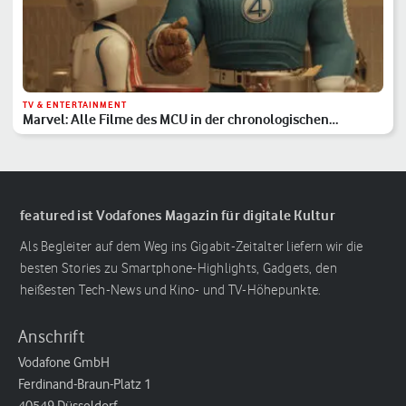
TV & ENTERTAINMENT
Marvel: Alle Filme des MCU in der chronologischen
Reihenfolge
featured ist Vodafones Magazin für digitale Kultur
Als Begleiter auf dem Weg ins Gigabit-Zeitalter liefern wir die
besten Stories zu Smartphone-Highlights, Gadgets, den
heißesten Tech-News und Kino- und TV-Höhepunkte.
Anschrift
Vodafone GmbH
Ferdinand-Braun-Platz 1
40549 Düsseldorf