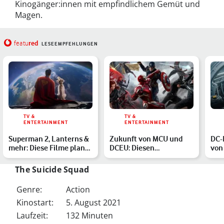
Kinogänger:innen mit empfindlichem Gemüt und
Magen.
red
featu
LESEEMPFEHLUNGEN
TV &
TV &
ENTERTAINMENT
ENTERTAINMENT
Superman 2, Lanterns &
Zukunft von MCU und
DC-
mehr: Diese Filme plant
DCEU: Diesen
von
DC ab 2025
Herausforderungen
Won
müssen sich Ma…
The Suicide Squad
Genre:
Action
Kinostart:
5. August 2021
Laufzeit:
132 Minuten