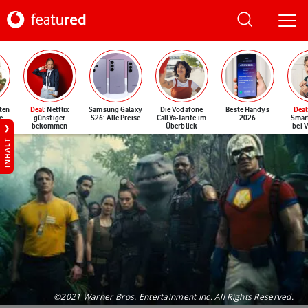
ten
Deal
: Netflix
Samsung Galaxy
Die Vodafone
Beste Handys
Deal
e
günstiger
S26: Alle Preise
CallYa-Tarife im
2026
Smar
bekommen
Überblick
bei 
INHALT
©2021 Warner Bros. Entertainment Inc. All Rights Reserved.