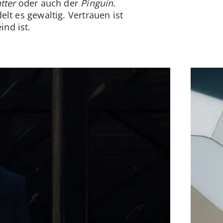
tter
oder auch der
Pinguin
.
elt es gewaltig. Vertrauen ist
nd ist.