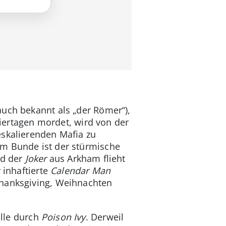
auch bekannt als „der Römer“),
eiertagen mordet, wird von der
eskalierenden Mafia zu
im Bunde ist der stürmische
nd der
Joker
aus Arkham flieht
 inhaftierte
Calendar Man
Thanksgiving, Weihnachten
lle durch
Poison Ivy
. Derweil