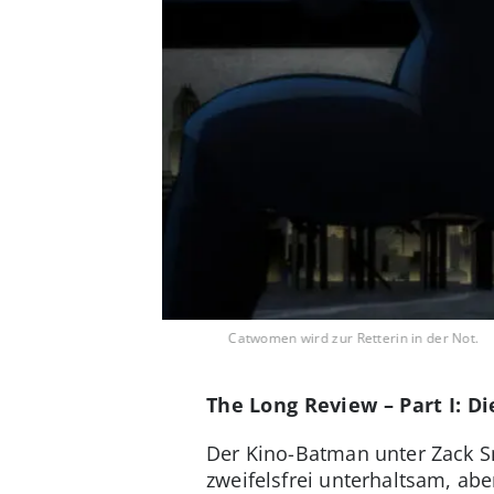
Catwomen wird zur Retterin in der Not.
The Long Review – Part I: Di
Der Kino-Batman unter Zack Sny
zweifelsfrei unterhaltsam, ab