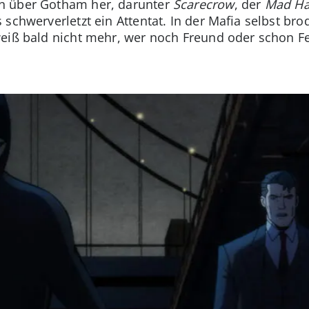
n über Gotham her, darunter
Scarecrow
, der
Mad Ha
schwerverletzt ein Attentat. In der Mafia selbst brod
eiß bald nicht mehr, wer noch Freund oder schon Fei