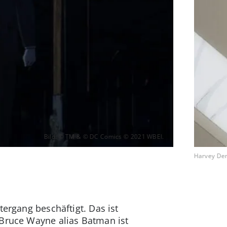
Bild: © TM & © DC Comics © 2021 WBEI.
Harvey Dent
tergang beschäftigt. Das ist
 Bruce Wayne alias Batman ist