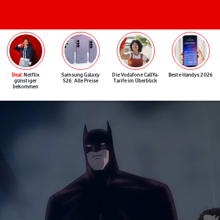
Deal
: Netflix
Samsung Galaxy
Die Vodafone CallYa-
Beste Handys 2026
günstiger
S26: Alle Preise
Tarife im Überblick
bekommen