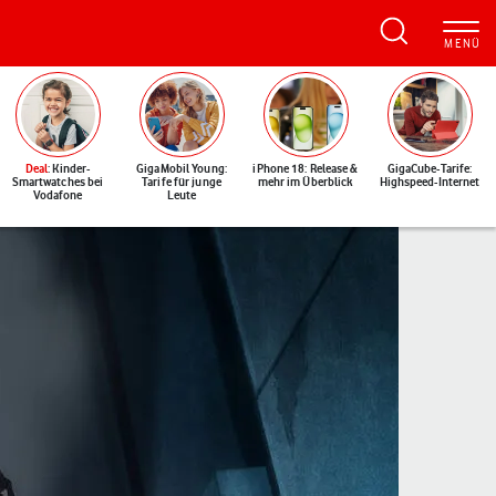
Deal
: Kinder-
GigaMobil Young:
iPhone 18: Release &
GigaCube-Tarife:
Smartwatches bei
Tarife für junge
mehr im Überblick
Highspeed-Internet
Vodafone
Leute