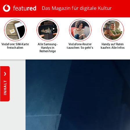
Das Magazin für digitale Kultur
Vodafone: SIM-Karte
Alle Samsung-
Vodafone-Router
Handy auf Raten
freischalten
Handys in
tauschen: So geht's
kaufen: Alle Infos
Reihenfolge
INHALT