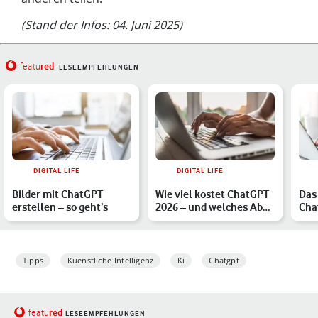
(Stand der Infos: 04. Juni 2025)
red
featu
LESEEMPFEHLUNGEN
DIGITAL LIFE
DIGITAL LIFE
Bilder mit ChatGPT
Wie viel kostet ChatGPT
Das 
erstellen – so geht’s
2026 – und welches Abo
Cha
lohnt sich?
Tipps
Kuenstliche-Intelligenz
Ki
Chatgpt
red
featu
LESEEMPFEHLUNGEN