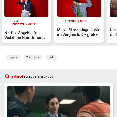
TV &
SERVICE & HILFE
ENTERTAINMENT
Musik-Streamingdienste
Gig
Netflix-Angebot für
im Vergleich: Die große
und 
Vodafone-Kund:innen: So
Übersicht der Anbi…
uns
sparst Du jeden Monat…
Ent
Gigatv
Vodafone
Bvb
red
featu
LESEEMPFEHLUNGEN