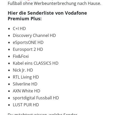
Fußball ohne Werbeunterbrechung nach Hause.
Hier die Senderliste von Vodafone
Premium Plus:
C+I HD
Discovery Channel HD
eSportsONE HD
Eurosport 2 HD
Fix&Foxi
Kabel eins CLASSICS HD
Nick Jr. HD
RTL Living HD
Silverline HD
AXN White HD
sportdigital Fussball HD
LUST PUR HD