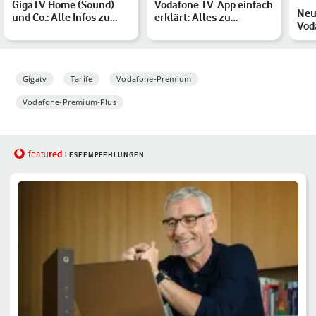
GigaTV Home (Sound)
Vodafone TV-App einfach
Neu
und Co.: Alle Infos zu
erklärt: Alles zu
Vod
unserem
Funktionen und mobiler
7 TV
Entertainment-…
…
ko…
Gigatv
Tarife
Vodafone-Premium
Vodafone-Premium-Plus
red
featu
LESEEMPFEHLUNGEN