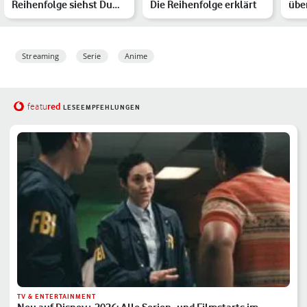
Reihenfolge siehst Du
Die Reihenfolge erklärt
über
die Serien und Filme…
Syn
Streaming
Serie
Anime
red
featu
LESEEMPFEHLUNGEN
TV & ENTERTAINMENT