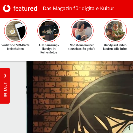
Das Magazin für digitale Kultur
Vodafone: SIM-Karte
Alle Samsung-
Vodafone-Router
Handy auf Raten
freischalten
Handys in
tauschen: So geht's
kaufen: Alle Infos
Reihenfolge
INHALT