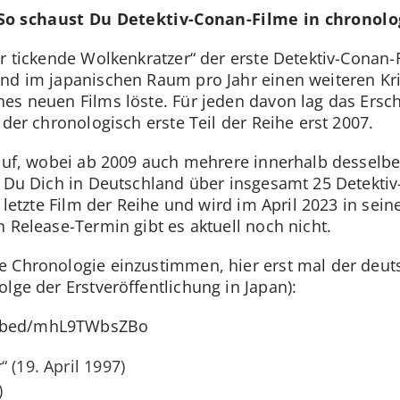
 So schaust Du Detektiv-Conan-Filme in chronolo
r tickende Wolkenkratzer“ der erste Detektiv-Conan-
nd im japanischen Raum pro Jahr einen weiteren Kri
nes neuen Films löste. Für jeden davon lag das Ers
 der chronologisch erste Teil der Reihe erst 2007.
rauf, wobei ab 2009 auch mehrere innerhalb desselben
t Du Dich in Deutschland über insgesamt 25 Detekti
r letzte Film der Reihe und wird im April 2023 in sei
n Release-Termin gibt es aktuell noch nicht.
 Chronologie einzustimmen, hier erst mal der deutsc
lge der Erstveröffentlichung in Japan):
mbed/mhL9TWbsZBo
 (19. April 1997)
)