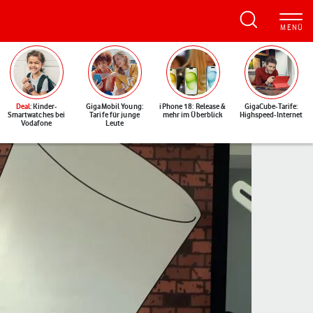
Deal
: Kinder-
GigaMobil Young:
iPhone 18: Release &
GigaCube-Tarife:
Smartwatches bei
Tarife für junge
mehr im Überblick
Highspeed-Internet
Vodafone
Leute