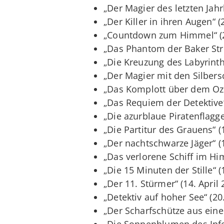
„Der Magier des letzten Jahr
„Der Killer in ihren Augen“ (
„Countdown zum Himmel“ (21
„Das Phantom der Baker Stree
„Die Kreuzung des Labyrinths
„Der Magier mit den Silbers
„Das Komplott über dem Ozea
„Das Requiem der Detektive“ 
„Die azurblaue Piratenflagge“
„Die Partitur des Grauens“ (1
„Der nachtschwarze Jäger“ (1
„Das verlorene Schiff im Him
„Die 15 Minuten der Stille“ (
„Der 11. Stürmer“ (14. April 
„Detektiv auf hoher See“ (20.
„Der Scharfschütze aus eine
„Die Sonnenblumen des Infer