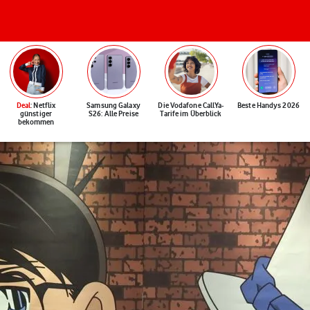
Deal
: Netflix
Samsung Galaxy
Die Vodafone CallYa-
Beste Handys 2026
günstiger
S26: Alle Preise
Tarife im Überblick
bekommen