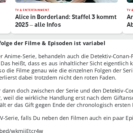
TV & ENTERTAINMENT
TV 
Alice in Borderland: Staffel 3 kommt
An
2025 – alle Infos
Ab
olge der Filme & Episoden ist variabel
r Anime-Serie, behandeln auch die Detektiv-Conan-F
Das heißt, dass es aus inhaltlicher Sicht eigentlich 
lso die Filme genau wie die einzelnen Folgen der Ser
lierst dabei trotzdem nicht den roten Faden.
r dann doch zwischen der Serie und den Detektiv-Co
er, weil die wirkliche Handlung erst nach dem Giftan
hält er das Gift gegen Ende der chronologisch ersten
 TV-Serie, falls Du neben den Filmen auch ein paar 
bed/wkmijEtcr4w