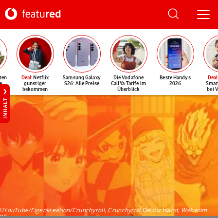
ten
Deal
: Netflix
Samsung Galaxy
Die Vodafone
Beste Handys
Deal
e
günstiger
S26: Alle Preise
CallYa-Tarife im
2026
Smar
bekommen
Überblick
bei 
INHALT
©YouTube/Eigenkreation/Crunchyroll, Crunchyroll Deutschland, Wakanim
DE