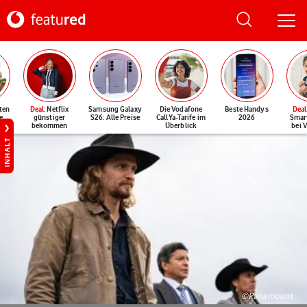
ten
Deal
: Netflix
Samsung Galaxy
Die Vodafone
Beste Handys
Deal
e
günstiger
S26: Alle Preise
CallYa-Tarife im
2026
Smar
bekommen
Überblick
bei 
INHALT
©Paramount