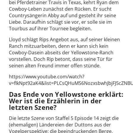
bei Pferdetrainer Travis in Texas, kehrt Ryan dem
Cowboy-Leben zunächst den Rücken. Er sucht
Countrysängerin Abby auf und gesteht ihr seine
Liebe. Daraufhin schlägt sie vor, er solle sie im
Tourbus auf ihrer Tournee begleiten.
Lloyd schlägt Rips Angebot aus, auf seiner kleinen
Ranch mitzuarbeiten, denn er kann sich kein
Cowboy-Dasein abseits der Yellowstone-Ranch
vorstellen. Doch Rip betont, dass seine Tür für
seinen alten Freund immer offen stünde.
https://www.youtube.com/watch?
v=fIkNpt92aK4&list=PLCsQHuMS6NozxsbwhJbjFJ5cZNBU
Das Ende von Yellowstone erklärt:
Wer ist die Erzählerin in der
letzten Szene?
Die letzte Szene von Staffel 5 Episode 14 zeigt die
(ehemaligen) Ländereien der Duttons aus der
Vogelperspektive: die beeindruckenden Berge,