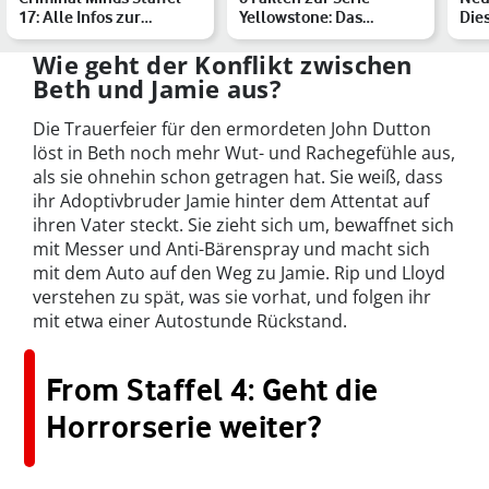
17: Alle Infos zur
Yellowstone: Das
Die
Fortsetzung von
wusstest Du noch nicht
erw
Evoluti…
über d…
Wie geht der Konflikt zwischen
Beth und Jamie aus?
Die Trauerfeier für den ermordeten John Dutton
löst in Beth noch mehr Wut- und Rachegefühle aus,
als sie ohnehin schon getragen hat. Sie weiß, dass
ihr Adoptivbruder Jamie hinter dem Attentat auf
ihren Vater steckt. Sie zieht sich um, bewaffnet sich
mit Messer und Anti-Bärenspray und macht sich
mit dem Auto auf den Weg zu Jamie. Rip und Lloyd
verstehen zu spät, was sie vorhat, und folgen ihr
mit etwa einer Autostunde Rückstand.
From Staffel 4: Geht die
Horrorserie weiter?