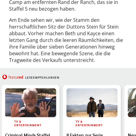
Camp am entfernten Rand der Ranch, das sie in
Staffel 5 neu bezogen haben.
Am Ende sehen wir, wie der Stamm den
herrschaftlichen Sitz der Duttons Stein für Stein
abbaut. Vorher machen Beth und Kayce einen
letzten Gang durch die leeren Räumlichkeiten, die
ihre Familie über sieben Generationen hinweg
bewohnt hat. Eine bewegende Szene, die die
Tragweite des Verkaufs unterstreicht.
red
featu
LESEEMPFEHLUNGEN
TV &
TV &
ENTERTAINMENT
ENTERTAINMENT
Criminal Minds Staffel
8 Fakten zur Serie
Neu