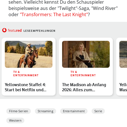
sehen. Vielleicht kennst Du den Schauspieler
beispielsweise aus der "Twilight"-Saga, "Wind River"
oder
"Transformers: The Last Knight"
?
red
featu
LESEEMPFEHLUNGEN
TV &
TV &
ENTERTAINMENT
ENTERTAINMENT
Yellowstone Staffel 4:
The Madison ab Anfang
Yel
Start bei Netflix und
2026: Alles zum
Was 
Streaming-Optionen
Yellowstone-Spin-off mit
188
Mi…
Filme-Serien
Streaming
Entertainment
Serie
Western