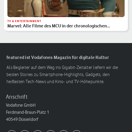
TV & ENTERTAINMENT
Marvel: Alle Filme des MCU in der chronologischen
Reihenfolge
featured ist Vodafones Magazin für digitale Kultur
Als Begleiter auf dem Weg ins Gigabit-Zeitalter liefern wir die
besten Stories zu Smartphone-Highlights, Gadgets, den
heißesten Tech-News und Kino- und TV-Höhepunkte.
Anschrift
Vodafone GmbH
Ferdinand-Braun-Platz 1
40549 Düsseldorf