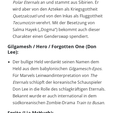
Polar Eternals
an und stammt aus Sibirien. Er
wird aber von den Azteken als Kriegsgottheit
Quetzalcoatl
und von den Inkas als Fluggottheit
Tecumotzin
verehrt. Mit der Besetzung von
Salma Hayek („Dogma“) bekommt auch dieser
Charakter einen Genderswap spendiert.
Gilgamesh / Hero / Forgotten One (Don
Lee)
:
Der bullige Held verdankt seinen Namen dem
Held aus dem babylonischen
Gilgamesch-Epos
.
Für Marvels Leinwandinterpretation von
The
Eternals
schlüpft der koreanische Schauspieler
Don Lee in die Rolle des schlagkräftigen Eternals.
Bekannt wurde er auch international in dem
südkoreanischen Zombie-Drama
Train to Busan
.
Sprite (Lia McHugh)
: