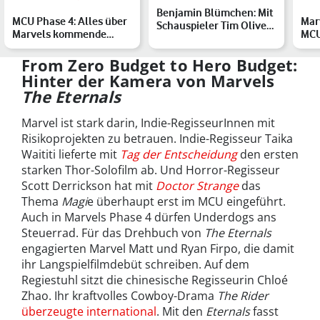
Benjamin Blümchen: Mit
MCU Phase 4: Alles über
Marv
Schauspieler Tim Oliver
Marvels kommende
MCU
Schultz im Zoo
Filme und Serien
chr
Rei
From Zero Budget to Hero Budget:
Hinter der Kamera von Marvels
The Eternals
Marvel ist stark darin, Indie-RegisseurInnen mit
Risikoprojekten zu betrauen. Indie-Regisseur Taika
Waititi lieferte mit
Tag der Entscheidung
den ersten
starken Thor-Solofilm ab. Und Horror-Regisseur
Scott Derrickson hat mit
Doctor Strange
das
Thema
Magi
e überhaupt erst im MCU eingeführt.
Auch in Marvels Phase 4 dürfen Underdogs ans
Steuerrad. Für das Drehbuch von
The Eternals
engagierten Marvel Matt und Ryan Firpo, die damit
ihr Langspielfilmdebüt schreiben. Auf dem
Regiestuhl sitzt die chinesische Regisseurin Chloé
Zhao. Ihr kraftvolles Cowboy-Drama
The Rider
überzeugte international
. Mit den
Eternals
fasst