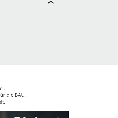
y+.
ür die BAU.
lt.