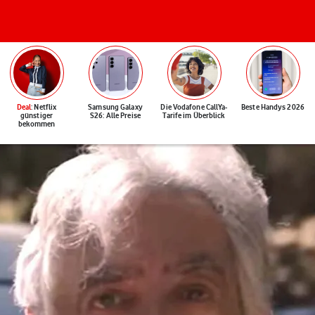
Deal
: Netflix
Samsung Galaxy
Die Vodafone CallYa-
Beste Handys 2026
günstiger
S26: Alle Preise
Tarife im Überblick
bekommen