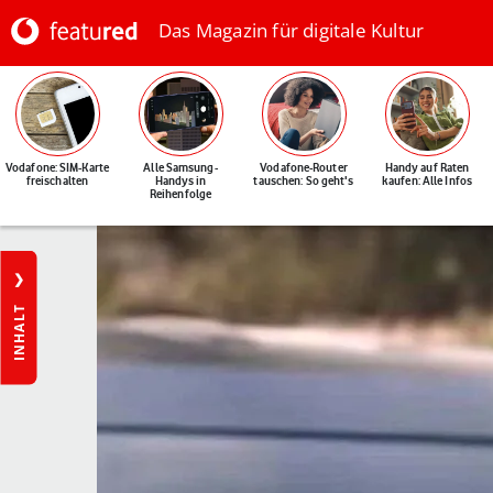
Das Magazin für digitale Kultur
Vodafone: SIM-Karte
Alle Samsung-
Vodafone-Router
Handy auf Raten
freischalten
Handys in
tauschen: So geht's
kaufen: Alle Infos
Reihenfolge
INHALT