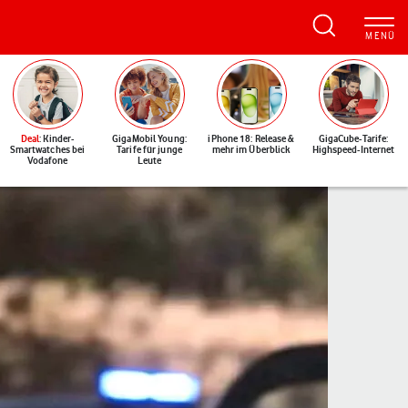
Deal
: Kinder-
GigaMobil Young:
iPhone 18: Release &
GigaCube-Tarife:
Smartwatches bei
Tarife für junge
mehr im Überblick
Highspeed-Internet
Vodafone
Leute