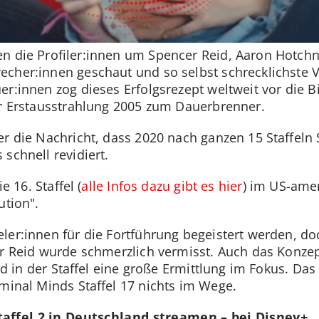
n die Profiler:innen um Spencer Reid, Aaron Hotchne
cher:innen geschaut und so selbst schrecklichste V
er:innen zog dieses Erfolgsrezept weltweit vor die B
er Erstausstrahlung 2005 zum Dauerbrenner.
r die Nachricht, dass 2020 nach ganzen 15 Staffeln S
schnell revidiert.
e 16. Staffel (
alle Infos dazu gibt es hier
) im US-ame
ution".
ler:innen für die Fortführung begeistert werden, d
er Reid wurde schmerzlich vermisst. Auch das Konze
and in der Staffel eine große Ermittlung im Fokus. Da
iminal Minds Staffel 17 nichts im Wege.
taffel 2 in Deutschland streamen – bei Disney+