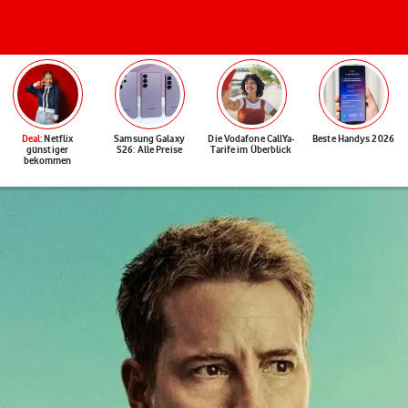
Deal
: Netflix
Samsung Galaxy
Die Vodafone CallYa-
Beste Handys 2026
günstiger
S26: Alle Preise
Tarife im Überblick
bekommen