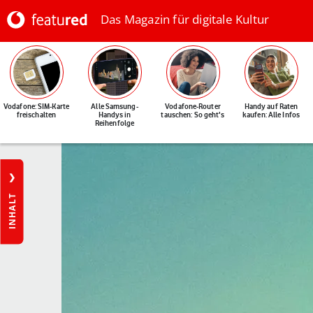
Das Magazin für digitale Kultur
Vodafone: SIM-Karte
Alle Samsung-
Vodafone-Router
Handy auf Raten
freischalten
Handys in
tauschen: So geht's
kaufen: Alle Infos
Reihenfolge
INHALT