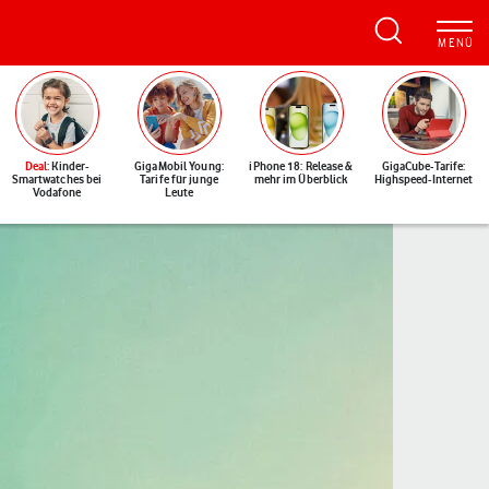
Deal
: Kinder-
GigaMobil Young:
iPhone 18: Release &
GigaCube-Tarife:
Smartwatches bei
Tarife für junge
mehr im Überblick
Highspeed-Internet
Vodafone
Leute