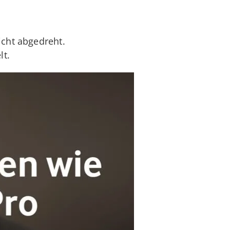
icht abgedreht.
lt.