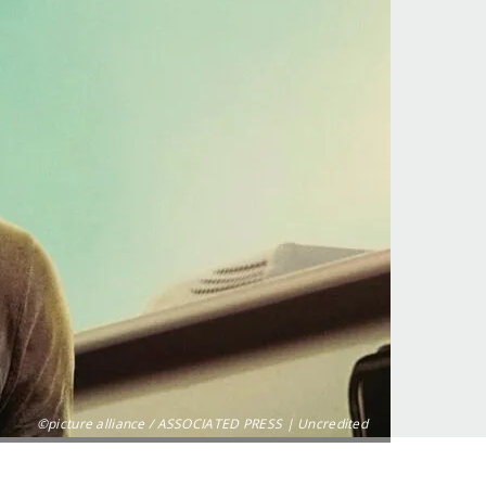
©picture alliance / ASSOCIATED PRESS | Uncredited