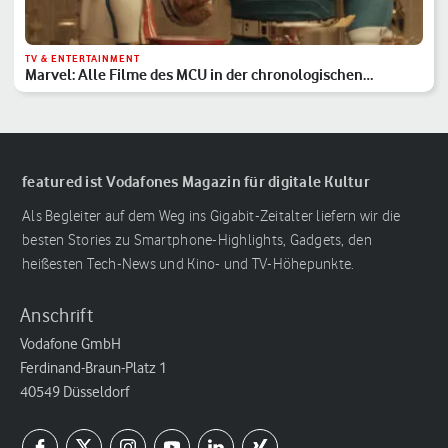
TV & ENTERTAINMENT
Marvel: Alle Filme des MCU in der chronologischen
Reihenfolge
featured ist Vodafones Magazin für digitale Kultur
Als Begleiter auf dem Weg ins Gigabit-Zeitalter liefern wir die
besten Stories zu Smartphone-Highlights, Gadgets, den
heißesten Tech-News und Kino- und TV-Höhepunkte.
Anschrift
Vodafone GmbH
Ferdinand-Braun-Platz 1
40549 Düsseldorf