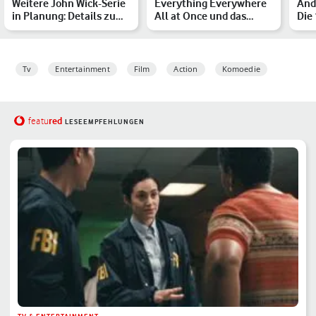
Weitere John Wick-Serie
Everything Everywhere
And
in Planung: Details zum
All at Once und das
Die
Sequel Under the …
Multiversum: Das Ende
Red
e…
Tv
Entertainment
Film
Action
Komoedie
red
featu
LESEEMPFEHLUNGEN