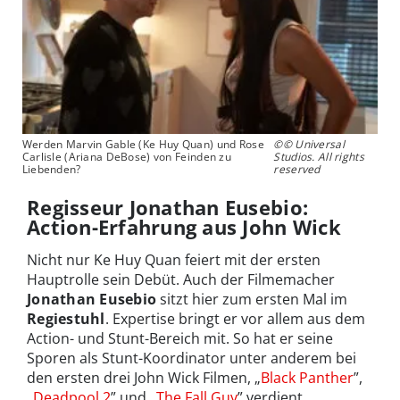
Werden Marvin Gable (Ke Huy Quan) und Rose
©© Universal
Carlisle (Ariana DeBose) von Feinden zu
Studios. All rights
Liebenden?
reserved
Regisseur Jonathan Eusebio:
Action-Erfahrung aus John Wick
Nicht nur Ke Huy Quan feiert mit der ersten
Hauptrolle sein Debüt. Auch der Filmemacher
Jonathan Eusebio
sitzt hier zum ersten Mal im
Regiestuhl
. Expertise bringt er vor allem aus dem
Action- und Stunt-Bereich mit. So hat er seine
Sporen als Stunt-Koordinator unter anderem bei
den ersten drei John Wick Filmen, „
Black Panther
”,
„
Deadpool 2
” und „
The Fall Guy
” verdient.