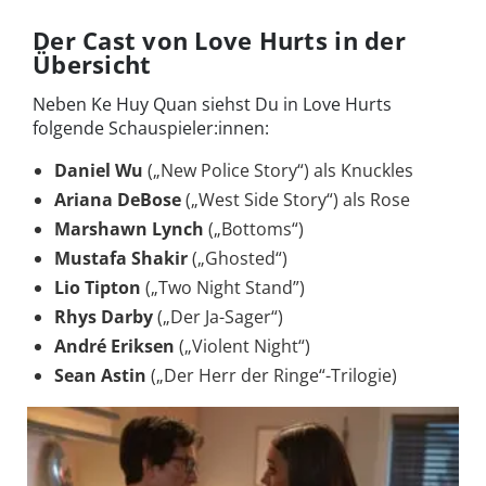
Der Cast von Love Hurts in der
Übersicht
Neben Ke Huy Quan siehst Du in Love Hurts
folgende Schauspieler:innen:
Daniel Wu
(„New Police Story“) als Knuckles
Ariana DeBose
(„West Side Story“) als Rose
Marshawn Lynch
(„Bottoms“)
Mustafa Shakir
(„Ghosted“)
Lio Tipton
(„Two Night Stand”)
Rhys Darby
(„Der Ja-Sager“)
André Eriksen
(„Violent Night“)
Sean Astin
(„Der Herr der Ringe“-Trilogie)