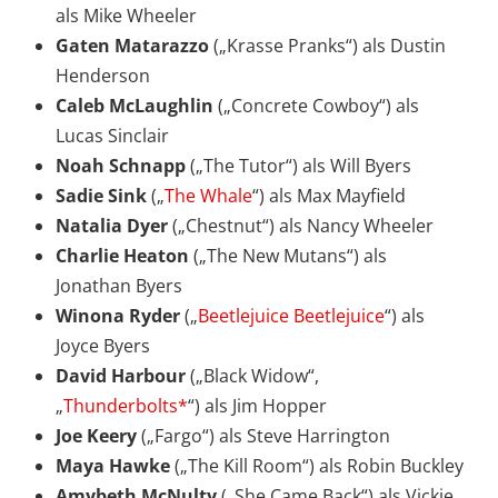
als Mike Wheeler
Gaten Matarazzo
(„Krasse Pranks“) als Dustin
Henderson
Caleb McLaughlin
(„Concrete Cowboy“) als
Lucas Sinclair
Noah Schnapp
(„The Tutor“) als Will Byers
Sadie Sink
(„
The Whale
“) als Max Mayfield
Natalia Dyer
(„Chestnut“) als Nancy Wheeler
Charlie Heaton
(„The New Mutans“) als
Jonathan Byers
Winona Ryder
(„
Beetlejuice Beetlejuice
“) als
Joyce Byers
David Harbour
(„Black Widow“,
„
Thunderbolts*
“) als Jim Hopper
Joe Keery
(„Fargo“) als Steve Harrington
Maya Hawke
(„The Kill Room“) als Robin Buckley
Amybeth McNulty
(„She Came Back“) als Vickie