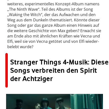
weit­eres, experimentelles Konzept-Album namens
„The Ninth Wave“. Teil des Albums ist der Song
„Wak­ing the Witch“, der das Aufwachen und den
Weg aus dem Dunkeln the­ma­tisiert. Kön­nte dieser
Song oder gar das ganze Album einen Hin­weis auf
die weit­ere Geschichte von Max geben? Erwacht sie
am Ende also mit ähn­lichen Kräften wie Vec­na und
Elfi, weil sie von Vec­na getötet und von Elfi wieder­
belebt wurde?
Stranger Things 4-Musik: Diese
Songs verbreiten den Spirit
der Achtziger