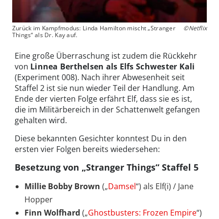
Zurück im Kampfmodus: Linda Hamilton mischt „Stranger
©Netflix
Things“ als Dr. Kay auf.
Eine große Überraschung ist zudem die Rückkehr
von
Linnea Berthelsen als Elfs Schwester Kali
(Experiment 008). Nach ihrer Abwesenheit seit
Staffel 2 ist sie nun wieder Teil der Handlung. Am
Ende der vierten Folge erfährt Elf, dass sie es ist,
die im Militärbereich in der Schattenwelt gefangen
gehalten wird.
Diese bekannten Gesichter konntest Du in den
ersten vier Folgen bereits wiedersehen:
Besetzung von „Stranger Things“ Staffel 5
Millie Bobby Brown
(„
Damsel
“) als Elf(i) / Jane
Hopper
Finn Wolfhard
(„
Ghostbusters: Frozen Empire
“)