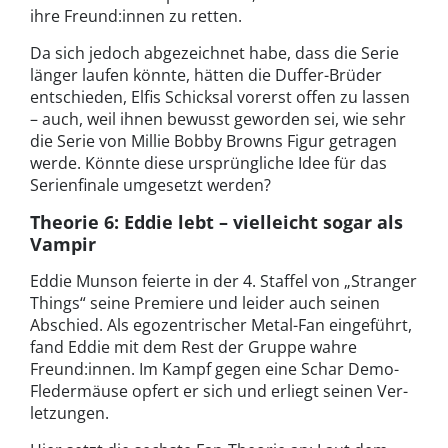
ihre Freund:innen zu retten.
Da sich jedoch abgezeichnet habe, dass die Serie
länger laufen könnte, hätten die Duffer-Brüder
entschieden, Elfis Schicksal vorerst offen zu lassen
– auch, weil ihnen bewusst geworden sei, wie sehr
die Serie von Millie Bobby Browns Figur getragen
werde. Könnte diese ursprüngliche Idee für das
Serienfinale umgesetzt werden?
Theorie 6: Eddie lebt – vielleicht sogar als
Vampir
Eddie Mun­son feierte in der 4. Staffel von „Stranger
Things“ seine Pre­miere und lei­der auch seinen
Abschied. Als egozen­trisch­er Met­al-Fan einge­führt,
fand Eddie mit dem Rest der Gruppe wahre
Freund:innen. Im Kampf gegen eine Schar Demo-
Fle­d­er­mäuse opfert er sich und erliegt seinen Ver­
let­zun­gen.