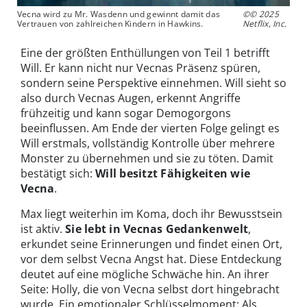
Vecna wird zu Mr. Wasdenn und gewinnt damit das
©© 2025
Vertrauen von zahlreichen Kindern in Hawkins.
Netflix, Inc.
Eine der größten Enthüllungen von Teil 1 betrifft
Will. Er kann nicht nur Vecnas Präsenz spüren,
sondern seine Perspektive einnehmen. Will sieht so
also durch Vecnas Augen, erkennt Angriffe
frühzeitig und kann sogar Demogorgons
beeinflussen. Am Ende der vierten Folge gelingt es
Will erstmals, vollständig Kontrolle über mehrere
Monster zu übernehmen und sie zu töten. Damit
bestätigt sich:
Will besitzt Fähigkeiten wie
Vecna
.
Max liegt weiterhin im Koma, doch ihr Bewusstsein
ist aktiv.
Sie lebt in Vecnas Gedankenwelt
,
erkundet seine Erinnerungen und findet einen Ort,
vor dem selbst Vecna Angst hat. Diese Entdeckung
deutet auf eine mögliche Schwäche hin. An ihrer
Seite: Holly, die von Vecna selbst dort hingebracht
wurde. Ein emotionaler Schlüsselmoment: Als