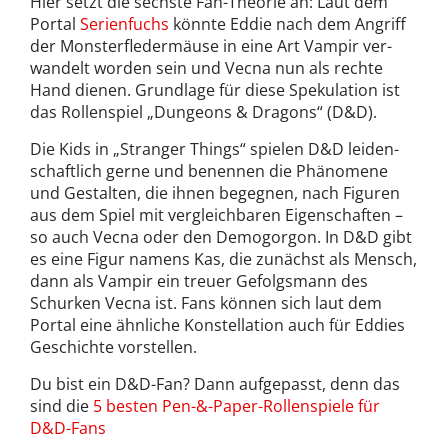
Hier set­zt die sechste Fan-Theorie an: Laut dem
Por­tal
Serien­fuchs
könnte Eddie nach dem Angriff
der Mon­ster­fle­d­er­mäuse in eine Art Vam­pir ver­
wan­delt worden sein und Vec­na nun als rechte
Hand dienen. Grund­lage für diese Spekulation ist
das Rol­len­spiel „Dun­geons & Drag­ons“ (D&D).
Die Kids in „Stranger Things“ spie­len D&D lei­den­
schaftlich gerne und benen­nen die Phänomene
und Gestal­ten, die ihnen begeg­nen, nach Fig­uren
aus dem Spiel mit vergleich­baren Eigen­schaften –
so auch Vec­na oder den Demogor­gon. In D&D gibt
es eine Figur namens Kas, die zunächst als Men­sch,
dann als Vam­pir ein treuer Gefol­gs­mann des
Schurken Vec­na ist. Fans kön­nen sich laut dem
Portal eine ähn­liche Kon­stel­la­tion auch für Eddies
Geschichte vorstellen.
Du bist ein D&D-Fan? Dann aufgepasst, denn das
sind die
5 besten Pen-&-Paper-Rollenspiele für
D&D-Fans