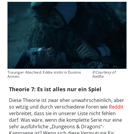
Trauriger Abschied: Eddie stirbt in Dustins
©Courtesy of
Armen.
Netflix
Theorie 7: Es ist alles nur ein Spiel
Diese The­o­rie ist zwar eher unwahrschein­lich, aber
so witzig und durch verschiedene Foren wie
Reddit
verbreitet, dass sie in unserer Liste nicht fehlen
darf. Was wäre, wenn die kom­plette Serie nur eine
sehr aus­führliche „Dun­geons & Drag­ons“-
Kampagne ist? Wenn sich diese Vermutung für