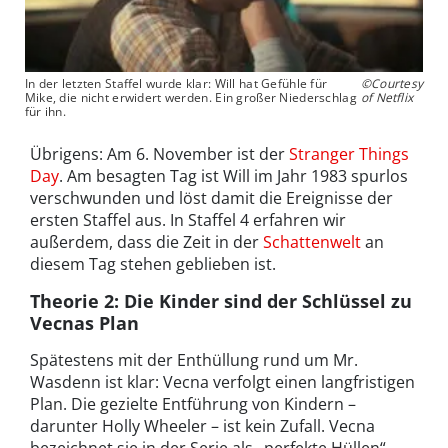
In der letzten Staffel wurde klar: Will hat Gefühle für
©Courtesy
Mike, die nicht erwidert werden. Ein großer Niederschlag
of Netflix
für ihn.
Übrigens: Am 6. November ist der
Stranger Things
Day
. Am besagten Tag ist Will im Jahr 1983 spurlos
verschwunden und löst damit die Ereignisse der
ersten Staffel aus. In Staffel 4 erfahren wir
außerdem, dass die Zeit in der
Schattenwelt
an
diesem Tag stehen geblieben ist.
Theorie 2: Die Kinder sind der Schlüssel zu
Vecnas Plan
Spätestens mit der Enthüllung rund um Mr.
Wasdenn ist klar: Vecna verfolgt einen langfristigen
Plan. Die gezielte Entführung von Kindern –
darunter Holly Wheeler – ist kein Zufall. Vecna
bezeichnet sie in der Serie als „perfekte Hüllen“.