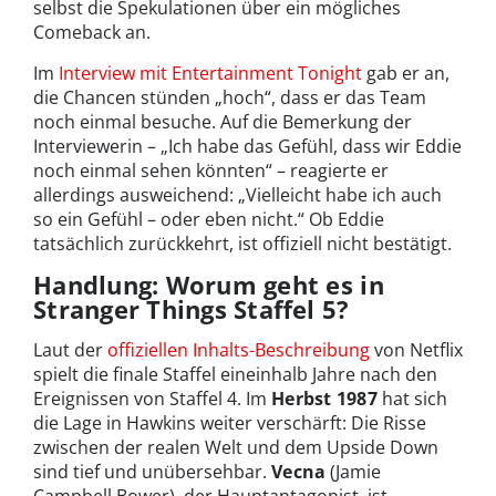
selbst die Spekulationen über ein mögliches
Comeback an.
Im
Interview mit Entertainment Tonight
gab er an,
die Chancen stünden „hoch“, dass er das Team
noch einmal besuche. Auf die Bemerkung der
Interviewerin – „Ich habe das Gefühl, dass wir Eddie
noch einmal sehen könnten“ – reagierte er
allerdings ausweichend: „Vielleicht habe ich auch
so ein Gefühl – oder eben nicht.“ Ob Eddie
tatsächlich zurückkehrt, ist offiziell nicht bestätigt.
Handlung: Worum geht es in
Stranger Things Staffel 5?
Laut der
offiziellen Inhalts-Beschreibung
von Netflix
spielt die finale Staffel eineinhalb Jahre nach den
Ereignissen von Staffel 4. Im
Herbst 1987
hat sich
die Lage in Hawkins weiter verschärft: Die Risse
zwischen der realen Welt und dem Upside Down
sind tief und unübersehbar.
Vecna
(Jamie
Campbell Bower), der Hauptantagonist, ist