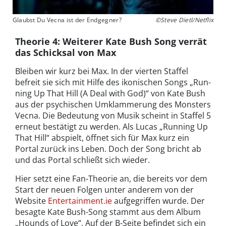
Glaubst Du Vecna ist der Endgegner?
©Steve Dietl/Netflix
Theorie 4: Weiterer Kate Bush Song verrät
das Schicksal von Max
Bleiben wir kurz bei Max. In der vierten Staffel
befre­it sie sich mit Hil­fe des ikonis­chen Songs „Run­
ning Up That Hill (A Deal with God)“ von Kate Bush
aus der psy­chis­chen Umk­lam­merung des Mon­sters
Vec­na. Die Bedeutung von Musik scheint in Staffel 5
erneut bestätigt zu werden. Als Lucas „Running Up
That Hill“ abspielt, öffnet sich für Max kurz ein
Portal zurück ins Leben. Doch der Song bricht ab
und das Portal schließt sich wieder.
Hier setzt eine Fan-Theorie an, die bereits vor dem
Start der neuen Folgen unter anderem von der
Website
Entertainment.ie
aufgegriffen wurde. Der
besagte Kate Bush-Song stammt aus dem Album
„Hounds of Love“. Auf der B-Seite befind­et sich ein