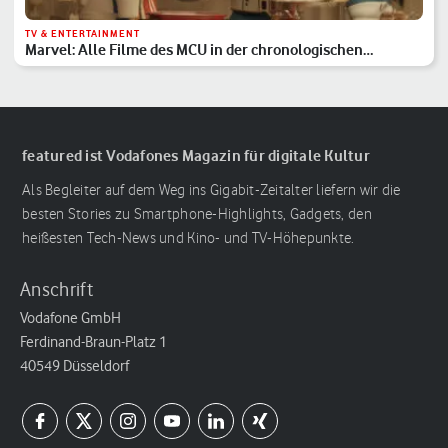
TV & ENTERTAINMENT
Marvel: Alle Filme des MCU in der chronologischen
Reihenfolge
featured ist Vodafones Magazin für digitale Kultur
Als Begleiter auf dem Weg ins Gigabit-Zeitalter liefern wir die
besten Stories zu Smartphone-Highlights, Gadgets, den
heißesten Tech-News und Kino- und TV-Höhepunkte.
Anschrift
Vodafone GmbH
Ferdinand-Braun-Platz 1
40549 Düsseldorf