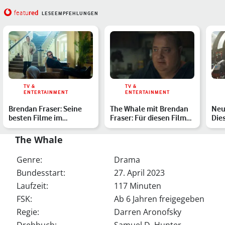
red
featu
LESEEMPFEHLUNGEN
TV &
TV &
ENTERTAINMENT
ENTERTAINMENT
Brendan Fraser: Seine
The Whale mit Brendan
Neu
besten Filme im
Fraser: Für diesen Film
Die
Überblick
bekam der Schauspie…
erw
The Whale
Genre:
Drama
Bundesstart:
27. April 2023
Laufzeit:
117 Minuten
FSK:
Ab 6 Jahren freigegeben
Regie:
Darren Aronofsky