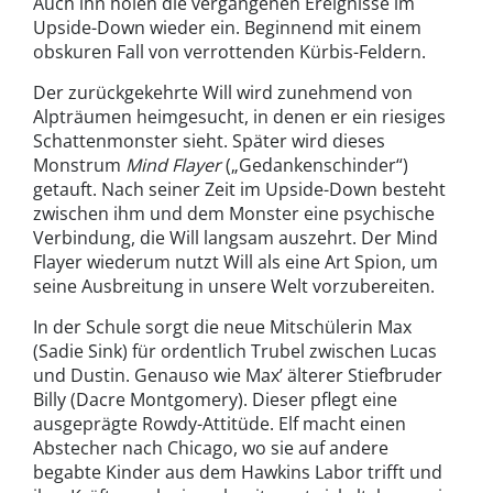
Auch ihn holen die vergangenen Ereignisse im
Upside-Down wieder ein. Beginnend mit einem
obskuren Fall von verrottenden Kürbis-Feldern.
Der zurückgekehrte Will wird zunehmend von
Alpträumen heimgesucht, in denen er ein riesiges
Schattenmonster sieht. Später wird dieses
Monstrum
Mind Flayer
(„Gedankenschinder“)
getauft. Nach seiner Zeit im Upside-Down besteht
zwischen ihm und dem Monster eine psychische
Verbindung, die Will langsam auszehrt. Der Mind
Flayer wiederum nutzt Will als eine Art Spion, um
seine Ausbreitung in unsere Welt vorzubereiten.
In der Schule sorgt die neue Mitschülerin Max
(Sadie Sink) für ordentlich Trubel zwischen Lucas
und Dustin. Genauso wie Max’ älterer Stiefbruder
Billy (Dacre Montgomery). Dieser pflegt eine
ausgeprägte Rowdy-Attitüde. Elf macht einen
Abstecher nach Chicago, wo sie auf andere
begabte Kinder aus dem Hawkins Labor trifft und