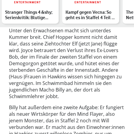
ENTERTAINMENT
ENTERTAINMENT
Stranger Things 4 &shy;
Kampf gegen Vecna: So
The
Serienkritik: Blutige
geht es in Staffel 4 Teil 2
Netf
Tränen und düstere …
von Stranger Th…
und
Unter den Erwachsenen macht sich unterdes
Kummer breit. Chief Hopper kommt nicht damit
klar, dass seine Ziehtochter Elf (jetzt Jane) flügge
wird. Joyce betrauert den Verlust ihres Ex-Lovers
Bob, der im Finale der zweiten Staffel von einem
Demogorgon getötet wurde, und hütet eines der
sterbenden Geschäfte in der Innenstadt. Andere
(Haus-)Frauen in Hawkins wissen sich hingegen zu
vergnügen. Im Schwimmbad himmeln sie den
jugendlichen Macho Billy an, der dort als
Schwimmlehrer jobbt.
Billy hat außerdem eine zweite Aufgabe: Er fungiert
als neuer Wirtskörper für den Mind Flayer, also
jenem Monster, das in Staffel 2 noch mit Will
verbunden war. Er macht aus den Einwohner:innen
in Hawkins zuerst willenlose Zombies, nur um