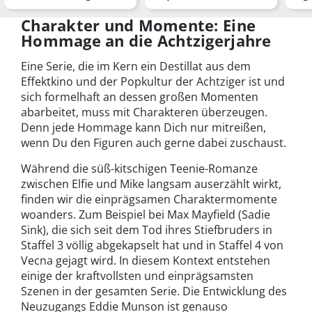
Gladiator II und mehr
wilden Neunziger
Woc
komme…
Charakter und Momente: Eine
Hommage an die Achtzigerjahre
Eine Serie, die im Kern ein Destillat aus dem
Effektkino und der Popkultur der Achtziger ist und
sich formelhaft an dessen großen Momenten
abarbeitet, muss mit Charakteren überzeugen.
Denn jede Hommage kann Dich nur mitreißen,
wenn Du den Figuren auch gerne dabei zuschaust.
Während die süß-kitschigen Teenie-Romanze
zwischen Elfie und Mike langsam auserzählt wirkt,
finden wir die einprägsamen Charaktermomente
woanders. Zum Beispiel bei Max Mayfield (Sadie
Sink), die sich seit dem Tod ihres Stiefbruders in
Staffel 3 völlig abgekapselt hat und in Staffel 4 von
Vecna gejagt wird. In diesem Kontext entstehen
einige der kraftvollsten und einprägsamsten
Szenen in der gesamten Serie. Die Entwicklung des
Neuzugangs Eddie Munson ist genauso