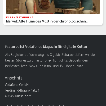
TV & ENTERTAINMENT
Marvel: Alle Filme des MCU in der chronologischen
Reihenfolge
featured ist Vodafones Magazin für digitale Kultur
Als Begleiter auf dem Weg ins Gigabit-Zeitalter liefern wir die
besten Stories zu Smartphone-Highlights, Gadgets, den
heißesten Tech-News und Kino- und TV-Höhepunkte.
Anschrift
Vodafone GmbH
Ferdinand-Braun-Platz 1
40549 Düsseldorf