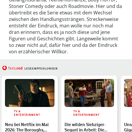
Stoner Comedy oder auch Roadmovie. Hier und da
übertreibt es die Serie etwas mit dem Wechsel
zwischen den Handlungssträngen. Streckenweise
entsteht der Eindruck, man wolle nur noch mal
dran erinnern, dass es ja noch diese und jene
Figuren und Geschichten gibt. Langeweile kommt
so zwar nicht auf, dafür hier und da der Eindruck
von erzählerischer Willkür.
red
featu
LESEEMPFEHLUNGEN
TV &
TV &
ENTERTAINMENT
ENTERTAINMENT
Neu bei Netflix im Mai
Die wilden Siebziger-
Uns
2026: The Boroughs,
Sequel in Arbeit: Die
Gig