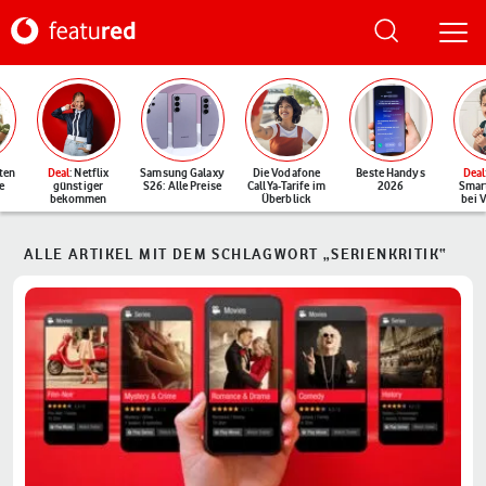
ten
Deal
: Netflix
Samsung Galaxy
Die Vodafone
Beste Handys
Deal
e
günstiger
S26: Alle Preise
CallYa-Tarife im
2026
Smar
bekommen
Überblick
bei 
ALLE ARTIKEL MIT DEM SCHLAGWORT „SERIENKRITIK“