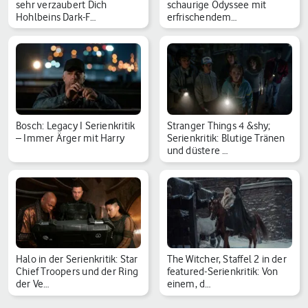
sehr verzaubert Dich
schaurige Odyssee mit
Hohlbeins Dark-F…
erfrischendem…
Bosch: Legacy I Serienkritik
Stranger Things 4 &shy;
– Immer Ärger mit Harry
Serienkritik: Blutige Tränen
und düstere …
Halo in der Serienkritik: Star
The Witcher, Staffel 2 in der
Chief Troopers und der Ring
featured-Serienkritik: Von
der Ve…
einem, d…