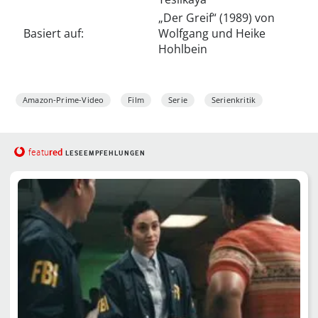
„Der Greif“ (1989) von
Basiert auf:
Wolfgang und Heike
Hohlbein
Amazon-Prime-Video
Film
Serie
Serienkritik
red
featu
LESEEMPFEHLUNGEN