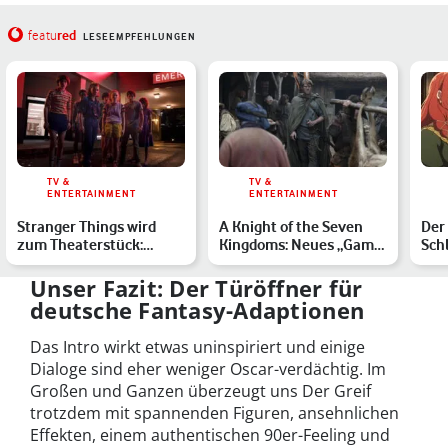
red
featu
LESEEMPFEHLUNGEN
TV &
TV &
ENTERTAINMENT
ENTERTAINMENT
Stranger Things wird
A Knight of the Seven
Der 
zum Theaterstück:
Kingdoms: Neues „Game
Sch
Duffer-Brüder verlegen
of Thrones“-Spin-off …
Was
Haw…
Unser Fazit: Der Türöffner für
deutsche Fantasy-Adaptionen
Das Intro wirkt etwas uninspiriert und einige
Dialoge sind eher weniger Oscar-verdächtig. Im
Großen und Ganzen überzeugt uns Der Greif
trotzdem mit spannenden Figuren, ansehnlichen
Effekten, einem authentischen 90er-Feeling und