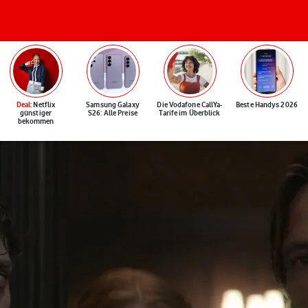
Deal
: Netflix
Samsung Galaxy
Die Vodafone CallYa-
Beste Handys 2026
günstiger
S26: Alle Preise
Tarife im Überblick
bekommen