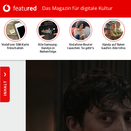
Das Magazin für digitale Kultur
Vodafone: SIM-Karte
Alle Samsung-
Vodafone-Router
Handy auf Raten
freischalten
Handys in
tauschen: So geht's
kaufen: Alle Infos
Reihenfolge
INHALT