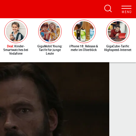
Deal
: Kinder-
GigaMobil Young:
iPhone 18: Release &
GigaCube-Tarife:
Smartwatches bei
Tarife für junge
mehr im Überblick
Highspeed-Internet
Vodafone
Leute