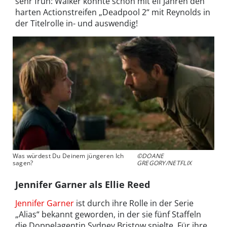
sehr früh: Walker konnte schon mit elf Jahren den
harten Actionstreifen „Deadpool 2“ mit Reynolds in
der Titelrolle in- und auswendig!
Was würdest Du Deinem jüngeren Ich
©DOANE
sagen?
GREGORY/NETFLIX
Jennifer Garner als Ellie Reed
Jennifer Garner
ist durch ihre Rolle in der Serie
„Alias“ bekannt geworden, in der sie fünf Staffeln
die Doppelagentin Sydney Bristow spielte. Für ihre