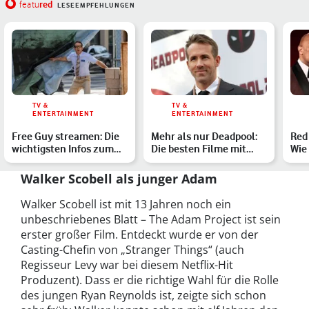
red
featu
LESEEMPFEHLUNGEN
TV &
TV &
ENTERTAINMENT
ENTERTAINMENT
Free Guy streamen: Die
Mehr als nur Deadpool:
Red 
wichtigsten Infos zum
Die besten Filme mit
Wie
Ryan-Reynolds-Film
Ryan Reynolds
Net
Walker Scobell als junger Adam
Walker Scobell ist mit 13 Jahren noch ein
unbeschriebenes Blatt – The Adam Project ist sein
erster großer Film. Entdeckt wurde er von der
Casting-Chefin von „Stranger Things“ (auch
Regisseur Levy war bei diesem Netflix-Hit
Produzent). Dass er die richtige Wahl für die Rolle
des jungen Ryan Reynolds ist, zeigte sich schon