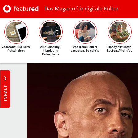
Das Magazin für digitale Kultur
Vodafone: SIM-Karte
Alle Samsung-
Vodafone-Router
Handy auf Raten
freischalten
Handys in
tauschen: So geht's
kaufen: Alle Infos
Reihenfolge
INHALT