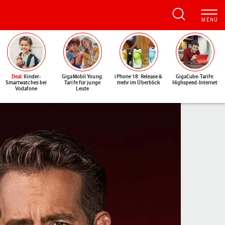
Deal
: Kinder-
GigaMobil Young:
iPhone 18: Release &
GigaCube-Tarife:
Smartwatches bei
Tarife für junge
mehr im Überblick
Highspeed-Internet
Vodafone
Leute